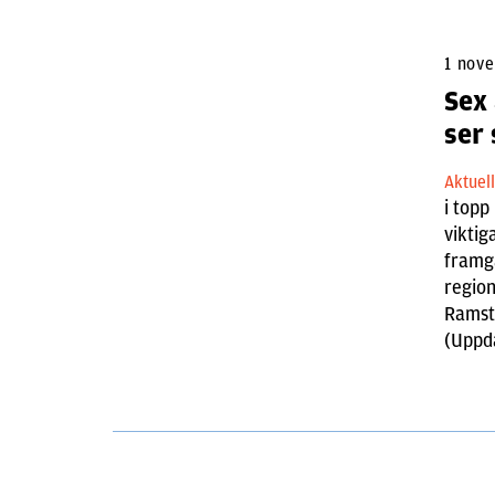
1 nov
Sex 
ser 
Aktuel
i topp
viktig
framgå
region
Ramste
(Uppd