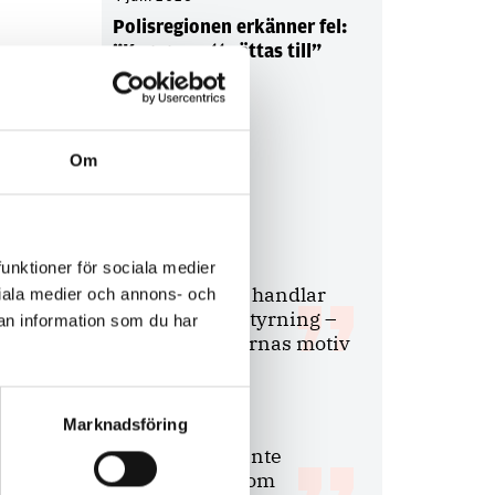
Polisregionen erkänner fel:
”Kommer att rättas till”
Om
Debatt
9 juli 2026
funktioner för sociala medier
Slutreplik:
Det handlar
ociala medier och annons- och
om kunskapsstyrning –
an information som du har
inte om forskarnas motiv
Marknadsföring
8 juli 2026
Replik:
Det är inte
evidenskrav som