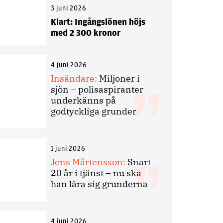
3 juni 2026
Klart: Ingångslönen höjs
med 2 300 kronor
4 juni 2026
Insändare:
Miljoner i
sjön – polisaspiranter
underkänns på
godtyckliga grunder
1 juni 2026
Jens Mårtensson:
Snart
20 år i tjänst – nu ska
han lära sig grunderna
4 juni 2026