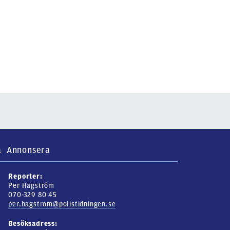
a
Annonsera
Reporter:
Per Hagström
070-329 80 45
per.hagstrom@polistidningen.se
Besöksadress: