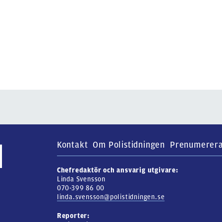
Kontakt
Om Polistidningen
Prenumerer
Chefredaktör och ansvarig utgivare:
Linda Svensson
070-399 86 00
linda.svensson@polistidningen.se
Reporter: