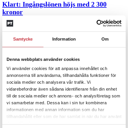
Klart: Ingångslönen höjs med 2 300
kronor
4 juni 2026
Insändare:
Miljoner i sjön –
Samtycke
Information
Om
polisaspiranter underkänns på
godtyckliga grunder
Denna webbplats använder cookies
1 juni 2026
Vi använder cookies för att anpassa innehållet och
Jens Mårtensson:
Snart 20 år i tjänst – nu
annonserna till användarna, tillhandahålla funktioner för
sociala medier och analysera vår trafik. Vi
ska han lära sig grunderna
vidarebefordrar även sådana identifierare från din enhet
till de sociala medier och annons- och analysföretag som
4 juni 2026
vi samarbetar med. Dessa kan i sin tur kombinera
Polisregionen erkänner fel: ”Kommer att
informationen med annan information som du har
rättas till”
tillhandahållit eller som de har samlat in när du har använt
deras tjänster.