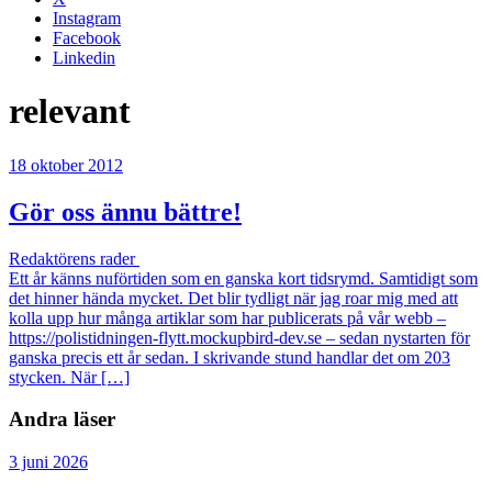
Instagram
Facebook
Linkedin
relevant
18 oktober 2012
Gör oss ännu bättre!
Redaktörens rader
Ett år känns nuförtiden som en ganska kort tidsrymd. Samtidigt som
det hinner hända mycket. Det blir tydligt när jag roar mig med att
kolla upp hur många artiklar som har publicerats på vår webb –
https://polistidningen-flytt.mockupbird-dev.se – sedan nystarten för
ganska precis ett år sedan. I skrivande stund handlar det om 203
stycken. När […]
Andra läser
3 juni 2026