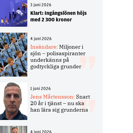
3 juni 2026
Klart: Ingångslönen höjs
med 2 300 kronor
4 juni 2026
Insändare:
Miljoner i
sjön – polisaspiranter
underkänns på
godtyckliga grunder
1 juni 2026
Jens Mårtensson:
Snart
20 år i tjänst – nu ska
han lära sig grunderna
4 juni 2026