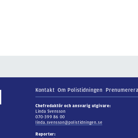
Kontakt
Om Polistidningen
Prenumerer
Chefredaktör och ansvarig utgivare:
Linda Svensson
070-399 86 00
linda.svensson@polistidningen.se
Reporter: