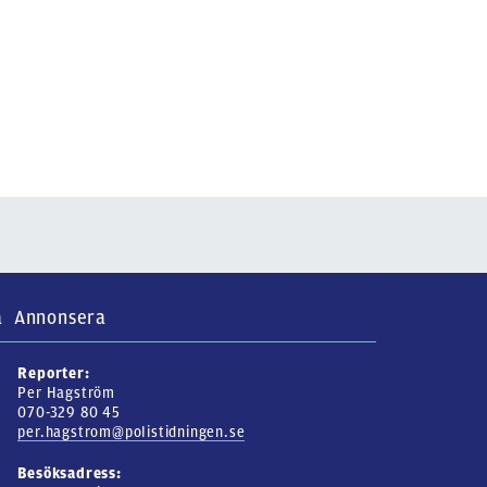
a
Annonsera
Reporter:
Per Hagström
070-329 80 45
per.hagstrom@polistidningen.se
Besöksadress: