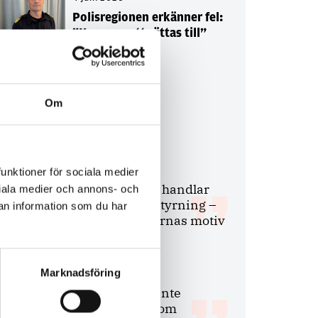
Polisregionen erkänner fel:
”Kommer att rättas till”
Om
Debatt
9 juli 2026
funktioner för sociala medier
Slutreplik:
Det handlar
ociala medier och annons- och
om kunskapsstyrning –
an information som du har
inte om forskarnas motiv
Marknadsföring
8 juli 2026
Replik:
Det är inte
evidenskrav som