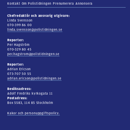
Kontakt
Om Polistidningen
Prenumerera
Annonsera
Chefredaktör och ansvarig utgivare:
Linda Svensson
070-399 86 00
linda.svensson@polistidningen.se
Reporter:
Per Hagström
070-329 80 45
per.hagstrom@polistidningen.se
Reporter:
Adrian Ericson
073-707 50 55
adrian.ericson@polistidningen.se
Besöksadress:
Adolf Fredriks kyrkogata 11
Postadress:
Box 5583, 114 85 Stockholm
Kakor och personuppgiftspolicy.