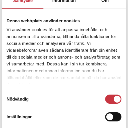
Samtycke
Information
Om
ska han lära sig grunderna
Denna webbplats använder cookies
4 juni 2026
Vi använder cookies för att anpassa innehållet och
Polisregionen erkänner fel: ”Kommer
annonserna till användarna, tillhandahålla funktioner för
att rättas till”
sociala medier och analysera vår trafik. Vi
vidarebefordrar även sådana identifierare från din enhet
till de sociala medier och annons- och analysföretag som
vi samarbetar med. Dessa kan i sin tur kombinera
informationen med annan information som du har
Debatt
tillhandahållit eller som de har samlat in när du har använt
deras tjänster.
9 juli 2026
Samtyckesval
Slutreplik:
Det handlar om
Nödvändig
kunskapsstyrning – inte om forskarnas
motiv
Inställningar