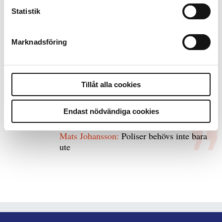
8 juli 2026
Statistik
Replik:
Det är inte evidenskrav som
bakbinder polisen
Marknadsföring
7 juli 2026
Debatt:
Med för höga krav på evidens kan
Tillåt alla cookies
polisen inte göra något alls
Endast nödvändiga cookies
15 juni 2026
Mats Johansson:
Poliser behövs inte bara
ute