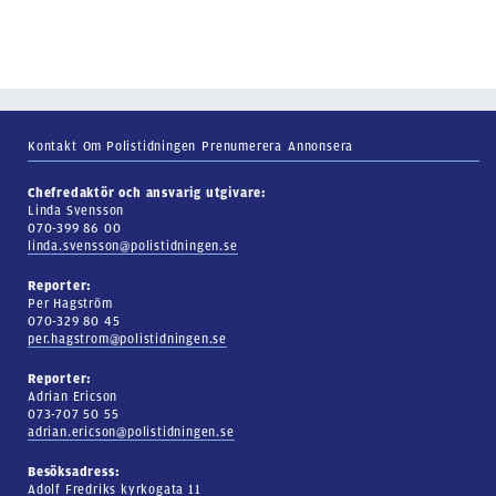
Kontakt
Om Polistidningen
Prenumerera
Annonsera
Chefredaktör och ansvarig utgivare:
Linda Svensson
070-399 86 00
linda.svensson@polistidningen.se
Reporter:
Per Hagström
070-329 80 45
per.hagstrom@polistidningen.se
Reporter:
Adrian Ericson
073-707 50 55
adrian.ericson@polistidningen.se
Besöksadress:
Adolf Fredriks kyrkogata 11