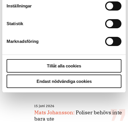
Slutreplik:
Det handlar om
Inställningar
kunskapsstyrning – inte om
forskarnas motiv
Statistik
8 juli 2026
Marknadsföring
Replik:
Det är inte evidenskrav som
bakbinder polisen
Tillåt alla cookies
7 juli 2026
Debatt:
Med för höga krav på evidens
Endast nödvändiga cookies
kan polisen inte göra något alls
15 juni 2026
Mats Johansson:
Poliser behövs inte
bara ute