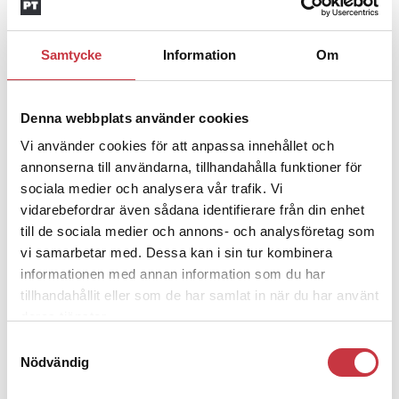
godtyckliga grunder
Samtycke
Information
Om
1 juni 2026
Jens Mårtensson:
Snart 20 år i tjänst
Denna webbplats använder cookies
– nu ska han lära sig grunderna
Vi använder cookies för att anpassa innehållet och
annonserna till användarna, tillhandahålla funktioner för
sociala medier och analysera vår trafik. Vi
4 juni 2026
Polisregionen erkänner fel: ”Kommer
vidarebefordrar även sådana identifierare från din enhet
att rättas till”
till de sociala medier och annons- och analysföretag som
vi samarbetar med. Dessa kan i sin tur kombinera
informationen med annan information som du har
tillhandahållit eller som de har samlat in när du har använt
deras tjänster.
Samtyckesval
Debatt
Nödvändig
9 juli 2026