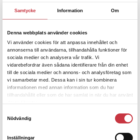
Samtycke
Information
Om
1 juni 2026
Jens Mårtensson:
Snart 20 år i tjänst
– nu ska han lära sig grunderna
Denna webbplats använder cookies
Vi använder cookies för att anpassa innehållet och
4 juni 2026
annonserna till användarna, tillhandahålla funktioner för
Polisregionen erkänner fel: ”Kommer
sociala medier och analysera vår trafik. Vi
att rättas till”
vidarebefordrar även sådana identifierare från din enhet
till de sociala medier och annons- och analysföretag som
vi samarbetar med. Dessa kan i sin tur kombinera
informationen med annan information som du har
tillhandahållit eller som de har samlat in när du har använt
deras tjänster.
Debatt
Samtyckesval
Nödvändig
9 juli 2026
Slutreplik:
Det handlar om
kunskapsstyrning – inte om
Inställningar