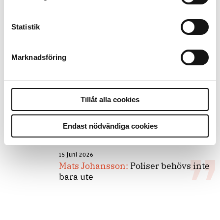
forskarnas motiv
Statistik
8 juli 2026
Replik:
Det är inte evidenskrav som
Marknadsföring
bakbinder polisen
7 juli 2026
Tillåt alla cookies
Debatt:
Med för höga krav på evidens
kan polisen inte göra något alls
Endast nödvändiga cookies
15 juni 2026
Mats Johansson:
Poliser behövs inte
bara ute