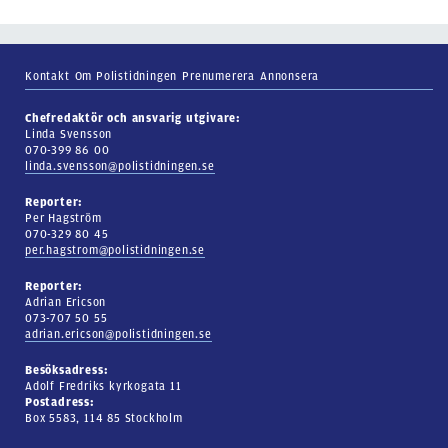
Kontakt
Om Polistidningen
Prenumerera
Annonsera
Chefredaktör och ansvarig utgivare:
Linda Svensson
070-399 86 00
linda.svensson@polistidningen.se
Reporter:
Per Hagström
070-329 80 45
per.hagstrom@polistidningen.se
Reporter:
Adrian Ericson
073-707 50 55
adrian.ericson@polistidningen.se
Besöksadress:
Adolf Fredriks kyrkogata 11
Postadress:
Box 5583, 114 85 Stockholm