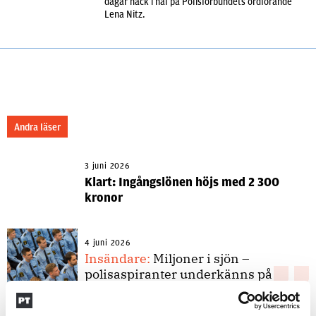
dagar hack i häl på Polisförbundets ordförande
Lena Nitz.
Andra läser
3 juni 2026
Klart: Ingångslönen höjs med 2 300
kronor
4 juni 2026
Insändare:
Miljoner i sjön –
polisaspiranter underkänns på
godtyckliga grunder