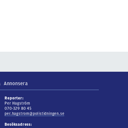
a
Annonsera
Reporter:
Per Hagström
070-329 80 45
per.hagstrom@polistidningen.se
Besöksadress: