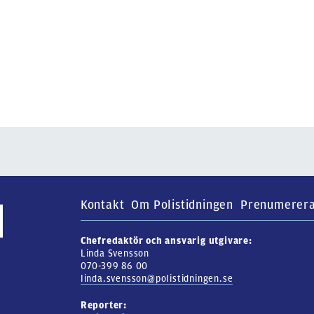
Kontakt
Om Polistidningen
Prenumerer
Chefredaktör och ansvarig utgivare:
Linda Svensson
070-399 86 00
linda.svensson@polistidningen.se
Reporter: