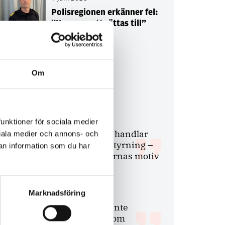
Polisregionen erkänner fel:
”Kommer att rättas till”
Om
Debatt
9 juli 2026
funktioner för sociala medier
Slutreplik:
Det handlar
ociala medier och annons- och
om kunskapsstyrning –
an information som du har
inte om forskarnas motiv
Marknadsföring
8 juli 2026
Replik:
Det är inte
evidenskrav som