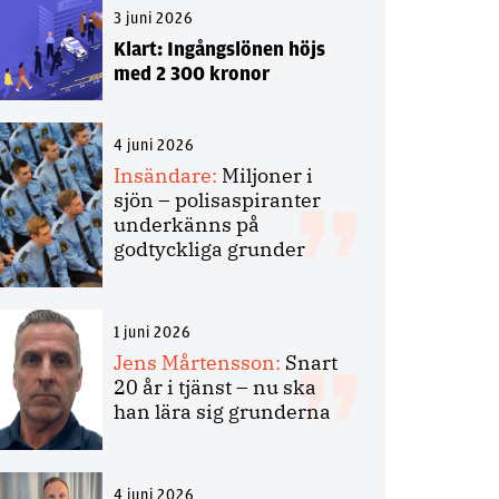
3 juni 2026
Klart: Ingångslönen höjs
med 2 300 kronor
4 juni 2026
Insändare:
Miljoner i
sjön – polisaspiranter
underkänns på
godtyckliga grunder
1 juni 2026
Jens Mårtensson:
Snart
20 år i tjänst – nu ska
han lära sig grunderna
4 juni 2026