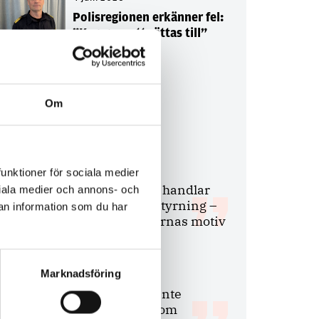
Polisregionen erkänner fel:
”Kommer att rättas till”
Om
Debatt
9 juli 2026
funktioner för sociala medier
Slutreplik:
Det handlar
ociala medier och annons- och
om kunskapsstyrning –
an information som du har
inte om forskarnas motiv
Marknadsföring
8 juli 2026
Replik:
Det är inte
evidenskrav som