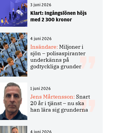
3 juni 2026
Klart: Ingångslönen höjs
med 2 300 kronor
4 juni 2026
Insändare:
Miljoner i
sjön – polisaspiranter
underkänns på
godtyckliga grunder
1 juni 2026
Jens Mårtensson:
Snart
20 år i tjänst – nu ska
han lära sig grunderna
4 juni 2026