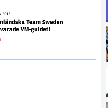
s 2015
mländska Team Sweden
svarade VM-guldet!
lt