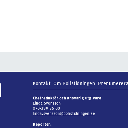
Kontakt
Om Polistidningen
Prenumerer
Chefredaktör och ansvarig utgivare:
Linda Svensson
070-399 86 00
linda.svensson@polistidningen.se
Reporter: