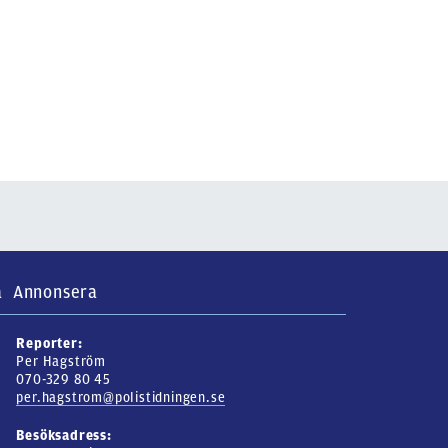
a
Annonsera
Reporter:
Per Hagström
070-329 80 45
per.hagstrom@polistidningen.se
Besöksadress: