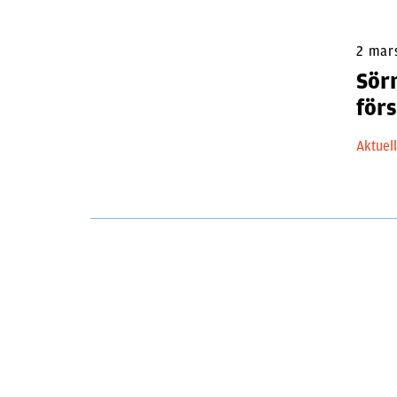
2 mar
Sör
för
Aktuel