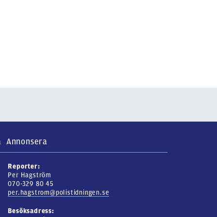
a
Annonsera
Reporter:
Per Hagström
070-329 80 45
per.hagstrom@polistidningen.se
Besöksadress: