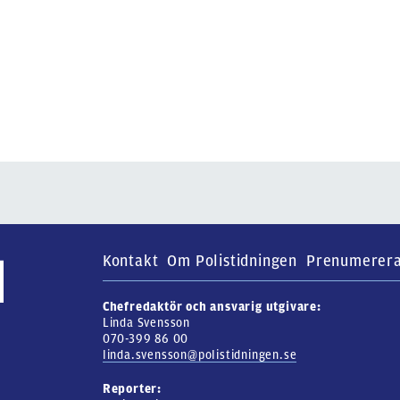
Kontakt
Om Polistidningen
Prenumerer
Chefredaktör och ansvarig utgivare:
Linda Svensson
070-399 86 00
linda.svensson@polistidningen.se
Reporter: