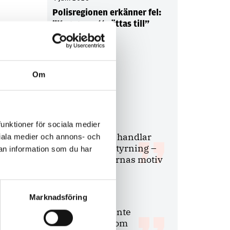
Polisregionen erkänner fel:
”Kommer att rättas till”
Om
Debatt
9 juli 2026
funktioner för sociala medier
Slutreplik:
Det handlar
ociala medier och annons- och
om kunskapsstyrning –
an information som du har
inte om forskarnas motiv
Marknadsföring
8 juli 2026
Replik:
Det är inte
evidenskrav som