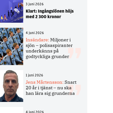
3 juni 2026
Klart: Ingångslönen höjs
med 2 300 kronor
4 juni 2026
Insändare:
Miljoner i
sjön – polisaspiranter
underkänns på
godtyckliga grunder
1 juni 2026
Jens Mårtensson:
Snart
20 år i tjänst – nu ska
han lära sig grunderna
4 juni 2026