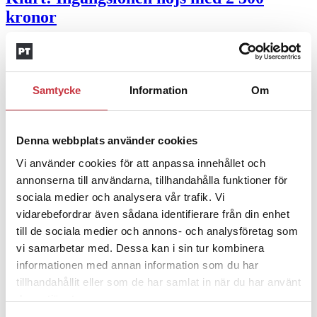
kronor
4 juni 2026
Insändare:
Miljoner i sjön –
Samtycke
Information
Om
polisaspiranter underkänns på
godtyckliga grunder
Denna webbplats använder cookies
1 juni 2026
Vi använder cookies för att anpassa innehållet och
Jens Mårtensson:
Snart 20 år i tjänst – nu
annonserna till användarna, tillhandahålla funktioner för
ska han lära sig grunderna
sociala medier och analysera vår trafik. Vi
vidarebefordrar även sådana identifierare från din enhet
4 juni 2026
till de sociala medier och annons- och analysföretag som
vi samarbetar med. Dessa kan i sin tur kombinera
Polisregionen erkänner fel: ”Kommer att
informationen med annan information som du har
rättas till”
tillhandahållit eller som de har samlat in när du har använt
deras tjänster.
Mobilannons