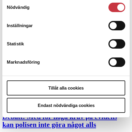
Samtyckesval
Desktopannnons
Nödvändig
Debatt
Inställningar
9 juli 2026
Slutreplik:
Det handlar om
Statistik
kunskapsstyrning – inte om forskarnas
motiv
Marknadsföring
8 juli 2026
Replik:
Det är inte evidenskrav som
Tillåt alla cookies
bakbinder polisen
7 juli 2026
Endast nödvändiga cookies
Debatt:
Med för höga krav på evidens
kan polisen inte göra något alls