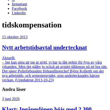
Instagram
Facebook
Linkedin
tidskompensation
15 oktober 2013
Nytt arbetstidsavtal undertecknat
Aktuellt
– Jag kan säga att jag är nöjd, vi har ju fått gehör för fyra av våra
yrkanden. Men det gäller ju också att avtalet tillämpas på ett bra sätt.
Det säger Polisförbundets förhandlingschef Björn Kellerth om det
nya arbetstids- och semesteravtalet, som undertecknades härom
veckan. (Uppdaterat 2013-10-23)
Andra läser
3 juni 2026
Klart: Ingångslönen höjs med 2 300