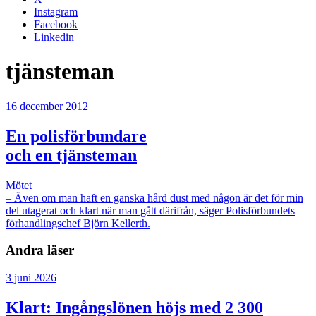
Instagram
Facebook
Linkedin
tjänsteman
16 december 2012
En polisförbundare
och en tjänsteman
Mötet
– Även om man haft en ganska hård dust med någon är det för min
del utagerat och klart när man gått därifrån, säger Polisförbundets
förhandlingschef Björn Kellerth.
Andra läser
3 juni 2026
Klart: Ingångslönen höjs med 2 300