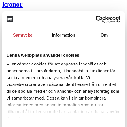
kronor
4 juni 2026
Insändare:
Miljoner i sjön –
polisaspiranter underkänns på
Samtycke
Information
Om
godtyckliga grunder
Denna webbplats använder cookies
1 juni 2026
Vi använder cookies för att anpassa innehållet och
Jens Mårtensson:
Snart 20 år i tjänst – nu
annonserna till användarna, tillhandahålla funktioner för
ska han lära sig grunderna
sociala medier och analysera vår trafik. Vi
vidarebefordrar även sådana identifierare från din enhet
4 juni 2026
till de sociala medier och annons- och analysföretag som
vi samarbetar med. Dessa kan i sin tur kombinera
Polisregionen erkänner fel: ”Kommer att
informationen med annan information som du har
rättas till”
tillhandahållit eller som de har samlat in när du har använt
deras tjänster.
Mobilannons