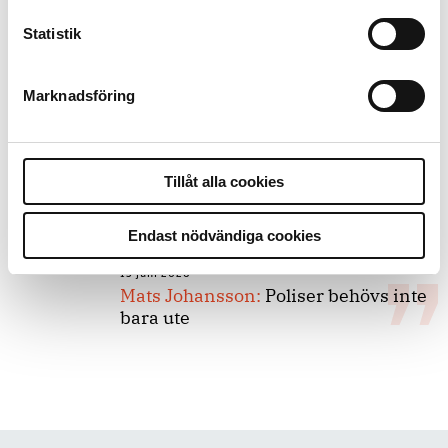
Statistik
8 juli 2026
Replik:
Det är inte evidenskrav som
bakbinder polisen
Marknadsföring
7 juli 2026
Debatt:
Med för höga krav på evidens
Tillåt alla cookies
kan polisen inte göra något alls
Endast nödvändiga cookies
15 juni 2026
Mats Johansson:
Poliser behövs inte
bara ute