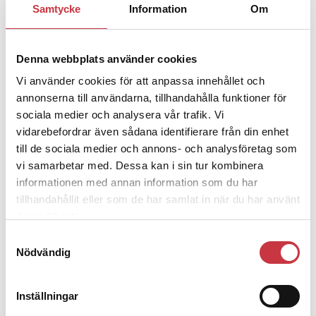
Samtycke
Information
Om
Jens Mårtensson:
Snart 20 år i tjänst
– nu ska han lära sig grunderna
Denna webbplats använder cookies
Vi använder cookies för att anpassa innehållet och
4 juni 2026
Polisregionen erkänner fel: ”Kommer
annonserna till användarna, tillhandahålla funktioner för
att rättas till”
sociala medier och analysera vår trafik. Vi
vidarebefordrar även sådana identifierare från din enhet
till de sociala medier och annons- och analysföretag som
vi samarbetar med. Dessa kan i sin tur kombinera
informationen med annan information som du har
tillhandahållit eller som de har samlat in när du har använt
Debatt
deras tjänster.
Samtyckesval
9 juli 2026
Nödvändig
Slutreplik:
Det handlar om
kunskapsstyrning – inte om
forskarnas motiv
Inställningar