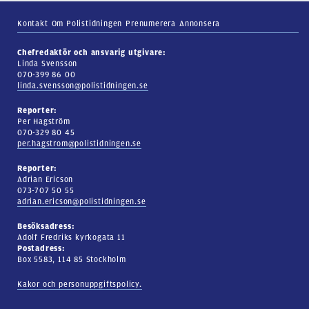
Kontakt
Om Polistidningen
Prenumerera
Annonsera
Chefredaktör och ansvarig utgivare:
Linda Svensson
070-399 86 00
linda.svensson@polistidningen.se
Reporter:
Per Hagström
070-329 80 45
per.hagstrom@polistidningen.se
Reporter:
Adrian Ericson
073-707 50 55
adrian.ericson@polistidningen.se
Besöksadress:
Adolf Fredriks kyrkogata 11
Postadress:
Box 5583, 114 85 Stockholm
Kakor och personuppgiftspolicy.