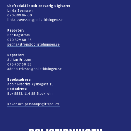
Chefredaktör och ansvarig utgivare:
Linda Svensson
070-399 86 00
linda.svensson@polistidningen.se
Reporter:
Per Hagström
070-329 80 45
per.hagstrom@polistidningen.se
Reporter:
Adrian Ericson
073-707 50 55
adrian.ericson@polistidningen.se
Besöksadress:
Adolf Fredriks kyrkogata 11
Postadress:
Box 5583, 114 85 Stockholm
Kakor och personuppgiftspolicy.