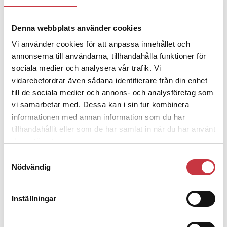
Denna webbplats använder cookies
4 juni 2026
Polisregionen erkänner fel: ”Kommer
Vi använder cookies för att anpassa innehållet och
att rättas till”
annonserna till användarna, tillhandahålla funktioner för
sociala medier och analysera vår trafik. Vi
vidarebefordrar även sådana identifierare från din enhet
till de sociala medier och annons- och analysföretag som
vi samarbetar med. Dessa kan i sin tur kombinera
informationen med annan information som du har
Debatt
tillhandahållit eller som de har samlat in när du har använt
deras tjänster.
9 juli 2026
Slutreplik:
Det handlar om
Samtyckesval
kunskapsstyrning – inte om
Nödvändig
forskarnas motiv
Inställningar
8 juli 2026