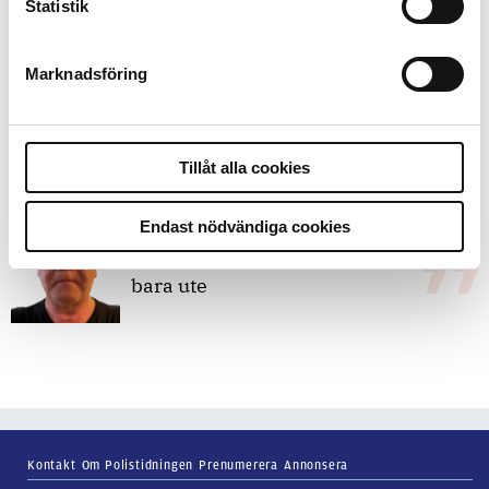
Replik:
Det är inte evidenskrav som
Statistik
bakbinder polisen
Marknadsföring
7 juli 2026
Debatt:
Med för höga krav på evidens
kan polisen inte göra något alls
Tillåt alla cookies
Endast nödvändiga cookies
15 juni 2026
Mats Johansson:
Poliser behövs inte
bara ute
Kontakt
Om Polistidningen
Prenumerera
Annonsera