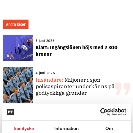
Andra läser
3 juni 2026
Klart: Ingångslönen höjs med 2 300
kronor
4 juni 2026
Insändare:
Miljoner i sjön –
polisaspiranter underkänns på
godtyckliga grunder
1 juni 2026
Jens Mårtensson:
Snart 20 år i tjänst
– nu ska han lära sig grunderna
Samtycke
Information
Om