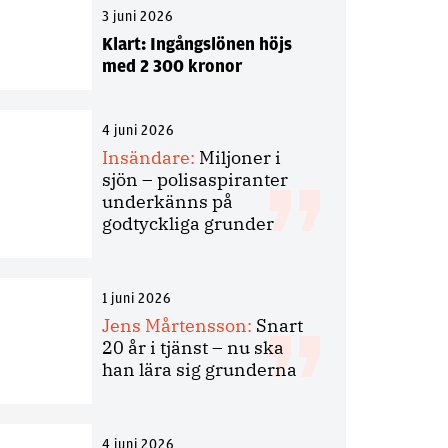
3 juni 2026
Klart: Ingångslönen höjs
med 2 300 kronor
4 juni 2026
Insändare:
Miljoner i
sjön – polisaspiranter
underkänns på
godtyckliga grunder
1 juni 2026
Jens Mårtensson:
Snart
20 år i tjänst – nu ska
han lära sig grunderna
4 juni 2026