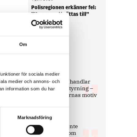
Polisregionen erkänner fel:
”Kommer att rättas till”
Om
Debatt
9 juli 2026
funktioner för sociala medier
Slutreplik:
Det handlar
ociala medier och annons- och
om kunskapsstyrning –
an information som du har
inte om forskarnas motiv
Marknadsföring
8 juli 2026
Replik:
Det är inte
evidenskrav som