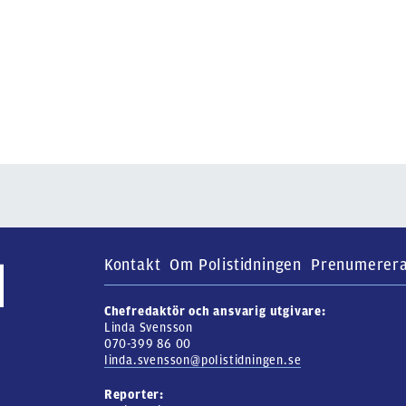
Kontakt
Om Polistidningen
Prenumerer
Chefredaktör och ansvarig utgivare:
Linda Svensson
070-399 86 00
linda.svensson@polistidningen.se
Reporter: