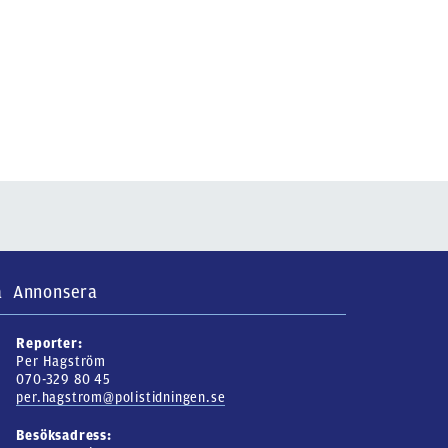
a
Annonsera
Reporter:
Per Hagström
070-329 80 45
per.hagstrom@polistidningen.se
Besöksadress: