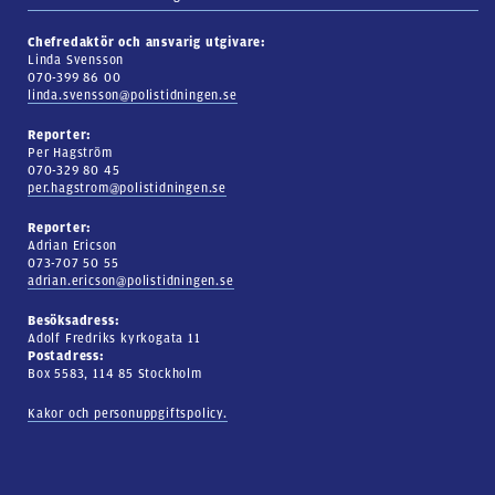
Chefredaktör och ansvarig utgivare:
Linda Svensson
070-399 86 00
linda.svensson@polistidningen.se
Reporter:
Per Hagström
070-329 80 45
per.hagstrom@polistidningen.se
Reporter:
Adrian Ericson
073-707 50 55
adrian.ericson@polistidningen.se
Besöksadress:
Adolf Fredriks kyrkogata 11
Postadress:
Box 5583, 114 85 Stockholm
Kakor och personuppgiftspolicy.