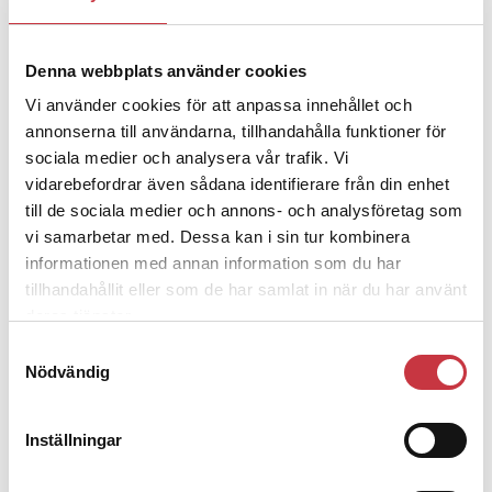
– nu ska han lära sig grunderna
Denna webbplats använder cookies
4 juni 2026
Vi använder cookies för att anpassa innehållet och
Polisregionen erkänner fel: ”Kommer
annonserna till användarna, tillhandahålla funktioner för
att rättas till”
sociala medier och analysera vår trafik. Vi
vidarebefordrar även sådana identifierare från din enhet
till de sociala medier och annons- och analysföretag som
vi samarbetar med. Dessa kan i sin tur kombinera
informationen med annan information som du har
Debatt
tillhandahållit eller som de har samlat in när du har använt
deras tjänster.
9 juli 2026
Samtyckesval
Slutreplik:
Det handlar om
Nödvändig
kunskapsstyrning – inte om
forskarnas motiv
Inställningar
8 juli 2026