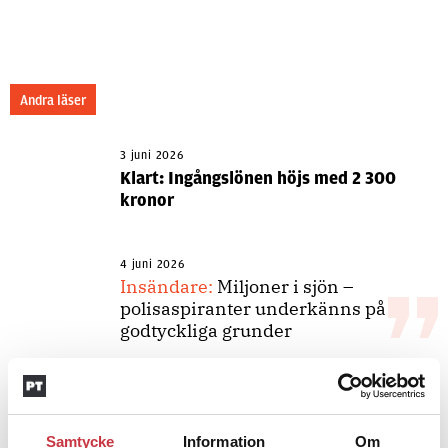
Andra läser
3 juni 2026
Klart: Ingångslönen höjs med 2 300
kronor
4 juni 2026
Insändare:
Miljoner i sjön –
polisaspiranter underkänns på
godtyckliga grunder
1 juni 2026
Jens Mårtensson:
Snart 20 år i tjänst
Samtycke
Information
Om