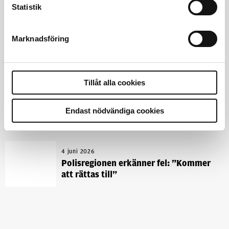
Statistik
4 juni 2026
Insändare:
Miljoner i sjön –
Marknadsföring
polisaspiranter underkänns på
godtyckliga grunder
Tillåt alla cookies
1 juni 2026
Jens Mårtensson:
Snart 20 år i tjänst
Endast nödvändiga cookies
– nu ska han lära sig grunderna
4 juni 2026
Polisregionen erkänner fel: ”Kommer
att rättas till”