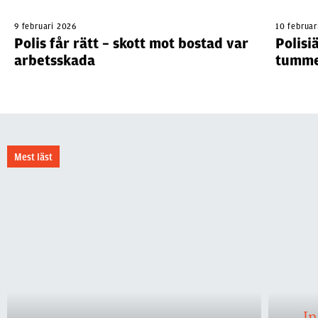
9 februari 2026
10 februar
Polis får rätt – skott mot bostad var
Polisi
arbetsskada
tumme
Mest läst
I