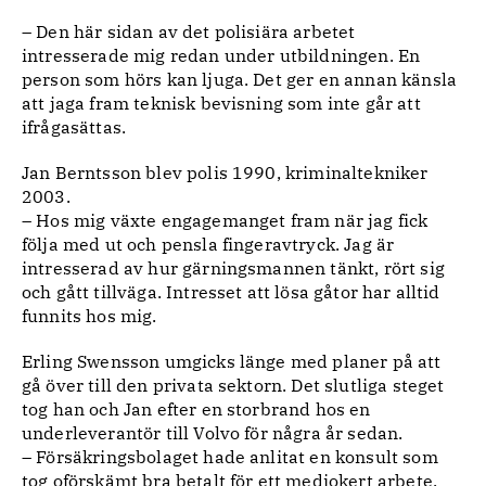
– Den här sidan av det polisiära arbetet
intresserade mig redan under utbildningen. En
person som hörs kan ljuga. Det ger en annan känsla
att jaga fram teknisk bevisning som inte går att
ifrågasättas.
Jan Berntsson blev polis 1990, kriminaltekniker
2003.
– Hos mig växte engagemanget fram när jag fick
följa med ut och pensla fingeravtryck. Jag är
intresserad av hur gärningsmannen tänkt, rört sig
och gått tillväga. Intresset att lösa gåtor har alltid
funnits hos mig.
Erling Swensson umgicks länge med planer på att
gå över till den privata sektorn. Det slutliga steget
tog han och Jan efter en storbrand hos en
underleverantör till Volvo för några år sedan.
– Försäkringsbolaget hade anlitat en konsult som
tog oförskämt bra betalt för ett mediokert arbete.