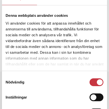
Sina befogenheter som poliser har de förlorat. Och i
stället för att anlita SKL, Statens kriminaltekniska
laboratorium, får de vända sig till Svensk
Denna webbplats använder cookies
Provningsanstalt och Lunds universitet som har
motsvarande utrustning.
Vi använder cookies för att anpassa innehållet och
annonserna till användarna, tillhandahålla funktioner för
Clas-Göran Sandblom
sociala medier och analysera vår trafik. Vi
vidarebefordrar även sådana identifierare från din enhet
Text
Polistidningen
till de sociala medier och annons- och analysföretag som
19 januari 2009
vi samarbetar med. Dessa kan i sin tur kombinera
informationen med annan information som du har
Dela artikel:
Facebook
X
E-post
tillhandahållit eller som de har samlat in när du har använt
deras tjänster.
Samtyckesval
Andra läser
Nödvändig
3 juni 2026
Klart: Ingångslönen höjs med 2 300
Inställningar
kronor