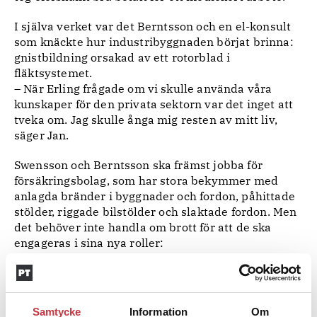
I själva verket var det Berntsson och en el-konsult
som knäckte hur industribyggnaden börjat brinna:
gnistbildning orsakad av ett rotorblad i
fläktsystemet.
– När Erling frågade om vi skulle använda våra
kunskaper för den privata sektorn var det inget att
tveka om. Jag skulle ånga mig resten av mitt liv,
säger Jan.
Swensson och Berntsson ska främst jobba för
försäkringsbolag, som har stora bekymmer med
anlagda bränder i byggnader och fordon, påhittade
stölder, riggade bilstölder och slaktade fordon. Men
det behöver inte handla om brott för att de ska
engageras i sina nya roller:
– Ett försäkringsbolag behöver ibland utreda om en
hantverkare slarvat och orsakat skador, som något
annat bolag därför ska betala.
Samtycke
Information
Om