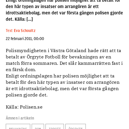
Enligt ordningslagen har polisen möjlighet att ta betalt för
den här typen av insatser om arrangören är ett
idrottsaktiebolag, men det var första gången polisen gjorde
det. Källa: […]
Text
Eva Schoultz
22 februari 2011, 00:00
Polismyndigheten i Västra Götaland hade rätt att ta
betalt av Örgryte Fotboll för bevakningen av en
match förra sommaren. Det slår kammarrätten fast i
en färsk dom.
Enligt ordningslagen har polisen möjlighet att ta
betalt för den här typen av insatser om arrangören
är ett idrottsaktiebolag, men det var första gången
polisen gjorde det.
Källa: Polisen.se
Ämnen i artikeln
BEVAKNING
DOM
IDROTT
ÖRGRYTE