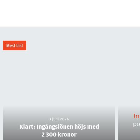
Mest läst
I
3 juni 2026
po
Klart: Ingångslönen höjs med
2 300 kronor