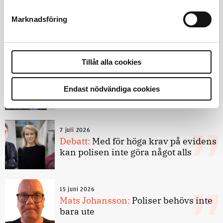
9 juli 2026
Slutreplik:
Det handlar om
Marknadsföring
kunskapsstyrning – inte om
forskarnas motiv
Tillåt alla cookies
8 juli 2026
Replik:
Det är inte evidenskrav som
Endast nödvändiga cookies
bakbinder polisen
7 juli 2026
Debatt:
Med för höga krav på evidens
kan polisen inte göra något alls
15 juni 2026
Mats Johansson:
Poliser behövs inte
bara ute