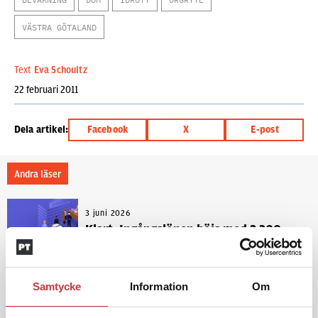
VÄSTRA GÖTALAND
Text
Eva Schoultz
22 februari 2011
Dela artikel:
Facebook
X
E-post
Andra läser
3 juni 2026
Klart: Ingångslönen höjs med 2 300
kronor
Samtycke
Information
Om
4 juni 2026
Insändare:
Miljoner i sjön –