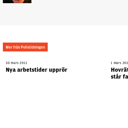
Mer från Polistidningen
30 mars 2011
1 mars 20
Nya arbetstider upprör
Hovrä
står f