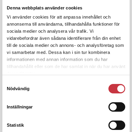
polisaspiranter underkänns på
godtyckliga grunder
Denna webbplats använder cookies
Vi använder cookies för att anpassa innehållet och
annonserna till användarna, tillhandahålla funktioner för
1 juni 2026
sociala medier och analysera vår trafik. Vi
Jens Mårtensson:
Snart 20 år i tjänst
vidarebefordrar även sådana identifierare från din enhet
– nu ska han lära sig grunderna
till de sociala medier och annons- och analysföretag som
vi samarbetar med. Dessa kan i sin tur kombinera
informationen med annan information som du har
4 juni 2026
tillhandahållit eller som de har samlat in när du har använt
Polisregionen erkänner fel: ”Kommer
deras tjänster.
att rättas till”
Samtyckesval
Nödvändig
Inställningar
Debatt
Statistik