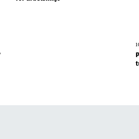
1
?
P