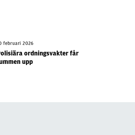
0 februari 2026
9 februar
olisiära ordningsvakter får
Polis f
tummen upp
arbets