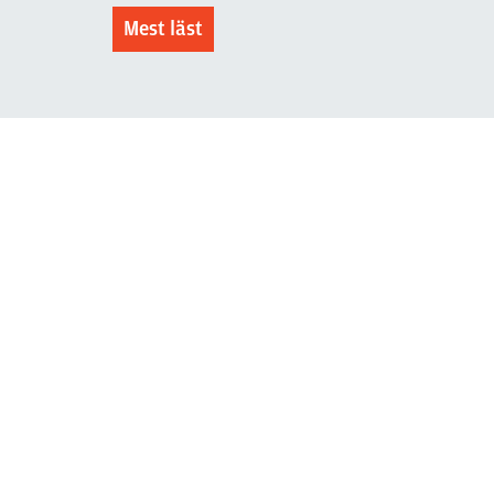
Mest läst
3 juni 2026
Klart: Ingångslönen höjs med
2 300 kronor
Läs mer