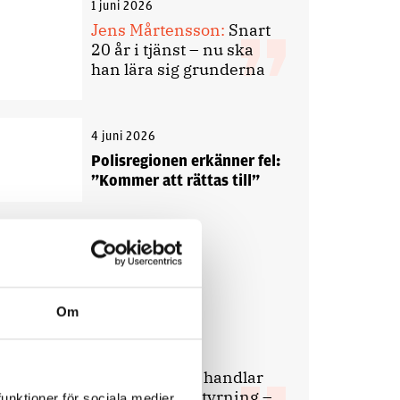
1 juni 2026
Jens Mårtensson:
Snart
20 år i tjänst – nu ska
han lära sig grunderna
4 juni 2026
Polisregionen erkänner fel:
”Kommer att rättas till”
Debatt
Om
9 juli 2026
Slutreplik:
Det handlar
om kunskapsstyrning –
funktioner för sociala medier