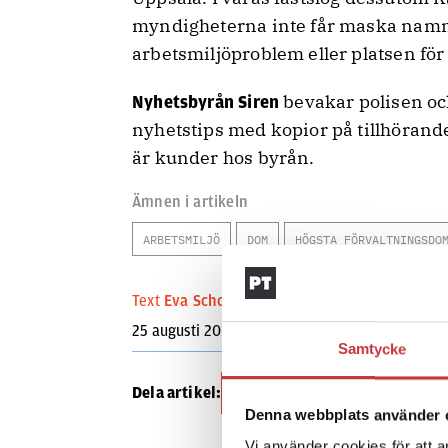
myndigheterna inte får maska namn
arbetsmiljöproblem eller platsen fö
bevakar polisen oc
Nyhetsbyrån Siren
nyhetstips med kopior på tillhörand
är kunder hos byrån.
Ämnen i artikeln
ARBETSMILJÖ
DOM
HÖGSTA FÖRVALTNINGSDO
Text
Eva Schoultz
25 augusti 2011
Samtycke
Dela artikel:
Facebook
Denna webbplats använder 
Vi använder cookies för att a