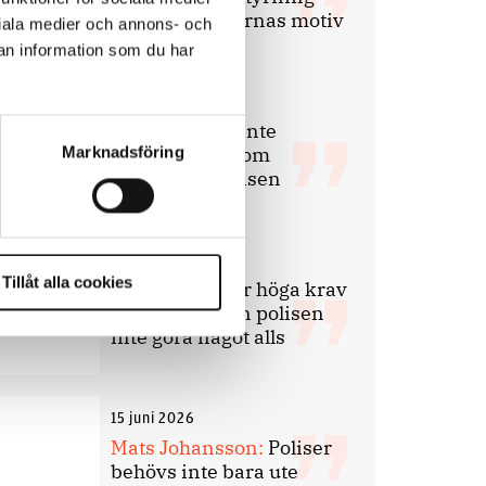
inte om forskarnas motiv
ociala medier och annons- och
an information som du har
8 juli 2026
Replik:
Det är inte
evidenskrav som
Marknadsföring
bakbinder polisen
7 juli 2026
Tillåt alla cookies
Debatt:
Med för höga krav
på evidens kan polisen
inte göra något alls
15 juni 2026
Mats Johansson:
Poliser
behövs inte bara ute