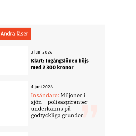
Andra läser
3 juni 2026
Klart: Ingångslönen höjs
med 2 300 kronor
4 juni 2026
Insändare:
Miljoner i
sjön – polisaspiranter
underkänns på
godtyckliga grunder