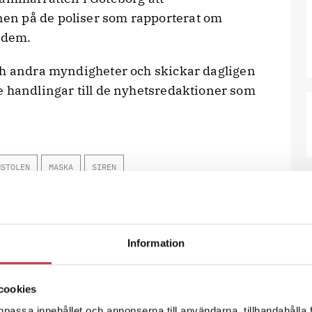
en på de poliser som rapporterat om
r dem.
h andra myndigheter och skickar dagligen
e handlingar till de nyhetsredaktioner som
MSTOLEN
MASKA
SIREN
Information
X
E-post
cookies
npassa innehållet och annonserna till användarna, tillhandahålla 