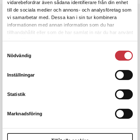
vidarebefordrar även sådana identifierare från din enhet
till de sociala medier och annons- och analysföretag som
Andra läser
vi samarbetar med. Dessa kan i sin tur kombinera
informationen med annan information som du har
3 juni 2026
tillhandahållit eller som de har samlat in när du har använt
Klart: Ingångslönen höjs med 2 300
deras tjänster.
kronor
Samtyckesval
Nödvändig
4 juni 2026
Insändare:
Miljoner i sjön – polisaspiranter
Inställningar
underkänns på godtyckliga grunder
Statistik
1 juni 2026
Jens Mårtensson:
Snart 20 år i tjänst – nu
ska han lära sig grunderna
Marknadsföring
4 juni 2026