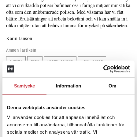
att vi civilklädda poliser befinner oss i farliga miljöer minst lika
ofta som den uniformerade polisen. Med västarna har vi fått
bättre förutsättningar att arbeta bekvämt och vi kan smälta in i
olika miljöer utan att behöva tumma för mycket på säkerheten.
Karin Janson
Ämnen i artikeln
AVESTA
FORS
KARIN JANSON
LENA GADDE
SPANARVÄSTAR
STEFAN EDIN
STOCKHOLM
Samtycke
Information
Om
VÄSTERORTSPOLISEN
Text
Polistidningen
Denna webbplats använder cookies
15 maj 2012
Vi använder cookies för att anpassa innehållet och
annonserna till användarna, tillhandahålla funktioner för
Dela artikel:
Facebook
X
E-post
sociala medier och analysera vår trafik. Vi