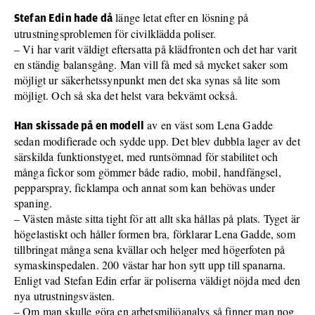
länge letat efter en lösning på
Stefan Edin hade då
utrustningsproblemen för civilklädda poliser.
– Vi har varit väldigt eftersatta på klädfronten och det har varit
en ständig balansgång. Man vill få med så mycket saker som
möjligt ur säkerhetssynpunkt men det ska synas så lite som
möjligt. Och så ska det helst vara bekvämt också.
av en väst som Lena Gadde
Han skissade på en modell
sedan modifierade och sydde upp. Det blev dubbla lager av det
särskilda funktionstyget, med runtsömnad för stabilitet och
många fickor som gömmer både radio, mobil, handfängsel,
pepparspray, ficklampa och annat som kan behövas under
spaning.
– Västen måste sitta tight för att allt ska hållas på plats. Tyget är
högelastiskt och håller formen bra, förklarar Lena Gadde, som
tillbringat många sena kvällar och helger med högerfoten på
symaskinspedalen. 200 västar har hon sytt upp till spanarna.
Enligt vad Stefan Edin erfar är poliserna väldigt nöjda med den
nya utrustningsvästen.
– Om man skulle göra en arbetsmiljöanalys så finner man nog