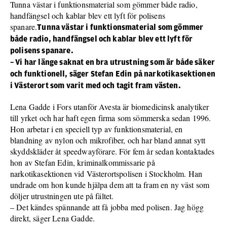
Tunna västar i funktionsmaterial som gömmer både radio,
handfängsel och kablar blev ett lyft för polisens
spanare.
Tunna västar i funktionsmaterial som gömmer
både radio, handfängsel och kablar blev ett lyft för
polisens spanare.
– Vi har länge saknat en bra utrustning som är både säker
och funktionell, säger Stefan Edin på narkotikasektionen
i Västerort som varit med och tagit fram västen.
Lena Gadde i Fors utanför Avesta är biomedicinsk analytiker
till yrket och har haft egen firma som sömmerska sedan 1996.
Hon arbetar i en speciell typ av funktionsmaterial, en
blandning av nylon och mikrofiber, och har bland annat sytt
skyddskläder åt speedwayförare. För fem år sedan kontaktades
hon av Stefan Edin, kriminalkommissarie på
narkotikasektionen vid Västerortspolisen i Stockholm. Han
undrade om hon kunde hjälpa dem att ta fram en ny väst som
döljer utrustningen ute på fältet.
– Det kändes spännande att få jobba med polisen. Jag högg
direkt, säger Lena Gadde.