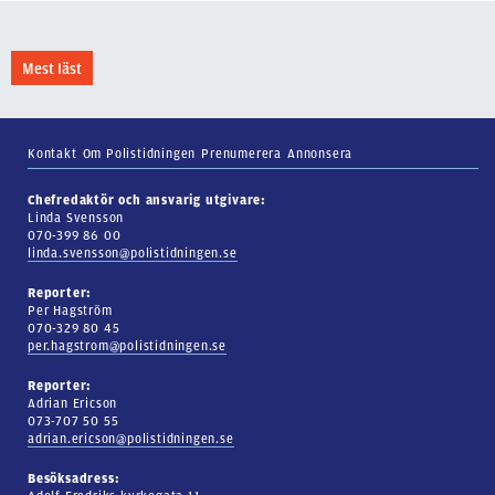
Mest läst
Kontakt
Om Polistidningen
Prenumerera
Annonsera
Chefredaktör och ansvarig utgivare:
Linda Svensson
070-399 86 00
linda.svensson@polistidningen.se
Reporter:
Per Hagström
070-329 80 45
per.hagstrom@polistidningen.se
Reporter:
Adrian Ericson
073-707 50 55
adrian.ericson@polistidningen.se
Besöksadress: