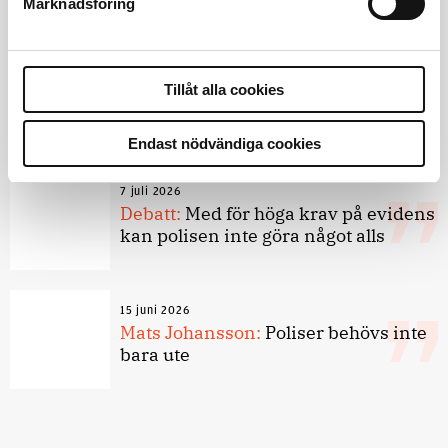
Marknadsföring
8 juli 2026
Tillåt alla cookies
Replik:
Det är inte evidenskrav som
bakbinder polisen
Endast nödvändiga cookies
7 juli 2026
Debatt:
Med för höga krav på evidens
kan polisen inte göra något alls
15 juni 2026
Mats Johansson:
Poliser behövs inte
bara ute