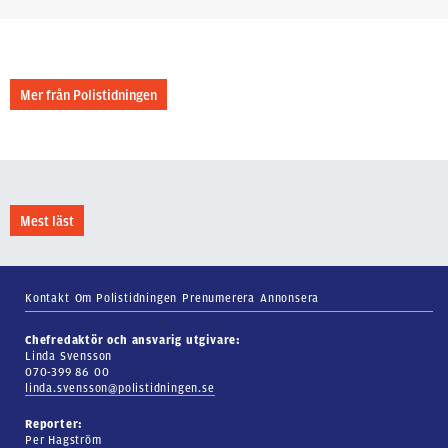
Mer från Polistidningen
Mest läst
Kontakt
Om Polistidningen
Prenumerera
Annonsera
Chefredaktör och ansvarig utgivare:
Linda Svensson
070-399 86 00
linda.svensson@polistidningen.se
Reporter:
Per Hagström