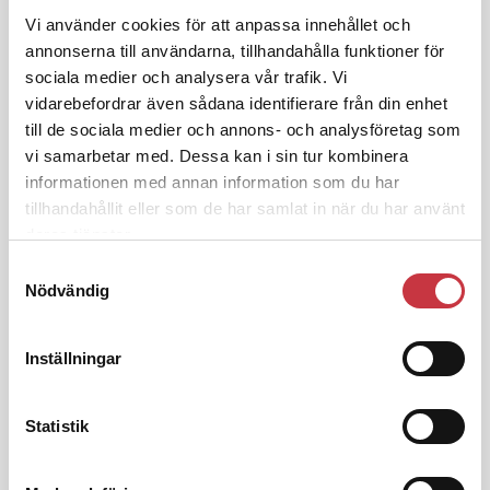
Vi använder cookies för att anpassa innehållet och
1 juni 2026
annonserna till användarna, tillhandahålla funktioner för
Jens Mårtensson:
Snart 20 år i tjänst
sociala medier och analysera vår trafik. Vi
– nu ska han lära sig grunderna
vidarebefordrar även sådana identifierare från din enhet
till de sociala medier och annons- och analysföretag som
vi samarbetar med. Dessa kan i sin tur kombinera
4 juni 2026
informationen med annan information som du har
Polisregionen erkänner fel: ”Kommer
tillhandahållit eller som de har samlat in när du har använt
att rättas till”
deras tjänster.
Samtyckesval
Nödvändig
Debatt
Inställningar
9 juli 2026
Statistik
Slutreplik:
Det handlar om
kunskapsstyrning – inte om
forskarnas motiv