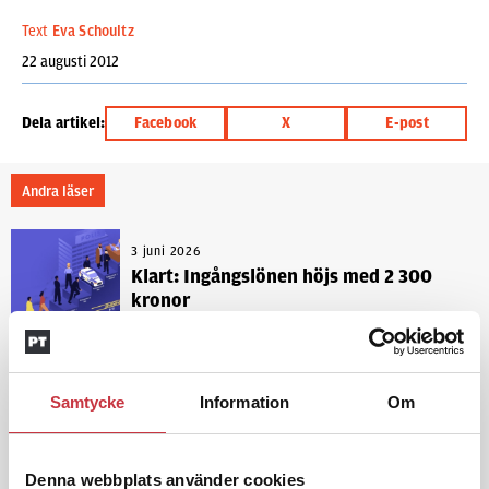
Text
Eva Schoultz
22 augusti 2012
Dela artikel:
Facebook
X
E-post
Andra läser
3 juni 2026
Klart: Ingångslönen höjs med 2 300
kronor
4 juni 2026
Insändare:
Miljoner i sjön –
Samtycke
Information
Om
polisaspiranter underkänns på
godtyckliga grunder
Denna webbplats använder cookies