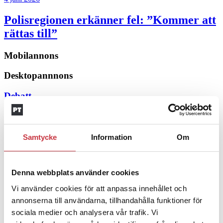
Polisregionen erkänner fel: ”Kommer att
rättas till”
Mobilannons
Desktopannnons
Debatt
9 juli 2026
Slutreplik:
Det handlar om
Samtycke
Information
Om
kunskapsstyrning – inte om forskarnas
motiv
Denna webbplats använder cookies
8 juli 2026
Vi använder cookies för att anpassa innehållet och
annonserna till användarna, tillhandahålla funktioner för
Replik:
Det är inte evidenskrav som
sociala medier och analysera vår trafik. Vi
bakbinder polisen