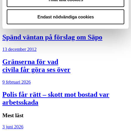
Polisregionerna inte exakt
som samverkansområdena
Endast nödvändiga cookies
27 november 2012
Spänd väntan på förslag om Säpo
13 december 2012
Gränserna för vad
civila får göra ses över
9 februari 2026
Polis får rätt – skott mot bostad var
arbetsskada
Mest läst
3 juni 2026