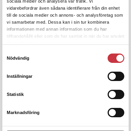
sociala medier och analysera vår trafik. Vi
polisaspiranter underkänns på
vidarebefordrar även sådana identifierare från din enhet
godtyckliga grunder
till de sociala medier och annons- och analysföretag som
vi samarbetar med. Dessa kan i sin tur kombinera
informationen med annan information som du har
1 juni 2026
tillhandahållit eller som de har samlat in när du har använt
Jens Mårtensson:
Snart 20 år i tjänst
deras tjänster.
– nu ska han lära sig grunderna
Samtyckesval
Nödvändig
4 juni 2026
Polisregionen erkänner fel: ”Kommer
Inställningar
att rättas till”
Statistik
Marknadsföring
Debatt