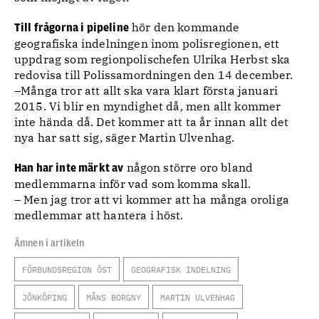
hör den kommande
Till frågorna i pipeline
geografiska indelningen inom polisregionen, ett
uppdrag som regionpolischefen Ulrika Herbst ska
redovisa till Polissamordningen den 14 december.
–Många tror att allt ska vara klart första januari
2015. Vi blir en myndighet då, men allt kommer
inte hända då. Det kommer att ta år innan allt det
nya har satt sig, säger Martin Ulvenhag.
någon större oro bland
Han har inte märkt av
medlemmarna inför vad som komma skall.
– Men jag tror att vi kommer att ha många oroliga
medlemmar att hantera i höst.
Ämnen i artikeln
FÖRBUNDSREGION ÖST
GEOGRAFISK INDELNING
JÖNKÖPING
MÅNS BORGNY
MARTIN ULVENHAG