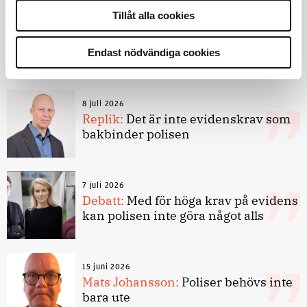
9 juli 2026
Tillåt alla cookies
Slutreplik:
Det handlar om
kunskapsstyrning – inte om
forskarnas motiv
Endast nödvändiga cookies
8 juli 2026
Replik:
Det är inte evidenskrav som
bakbinder polisen
7 juli 2026
Debatt:
Med för höga krav på evidens
kan polisen inte göra något alls
15 juni 2026
Mats Johansson:
Poliser behövs inte
bara ute