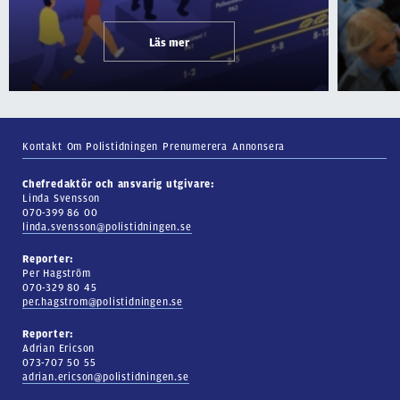
Läs mer
Kontakt
Om Polistidningen
Prenumerera
Annonsera
Chefredaktör och ansvarig utgivare:
Linda Svensson
070-399 86 00
linda.svensson@polistidningen.se
Reporter:
Per Hagström
070-329 80 45
per.hagstrom@polistidningen.se
Reporter:
Adrian Ericson
073-707 50 55
adrian.ericson@polistidningen.se