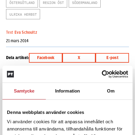
ÖSTERGÖTLAND
REGION ÖST
SÖDERMANLAND
ULRIKA HERBST
Text
Eva Schoultz
21 mars 2014
Dela artikel:
Facebook
X
E-post
Andra läser
Samtycke
Information
Om
3 juni 2026
Klart: Ingångslönen höjs med 2 300
kronor
Denna webbplats använder cookies
Vi använder cookies för att anpassa innehållet och
4 juni 2026
annonserna till användarna, tillhandahålla funktioner för
Insändare:
Miljoner i sjön –