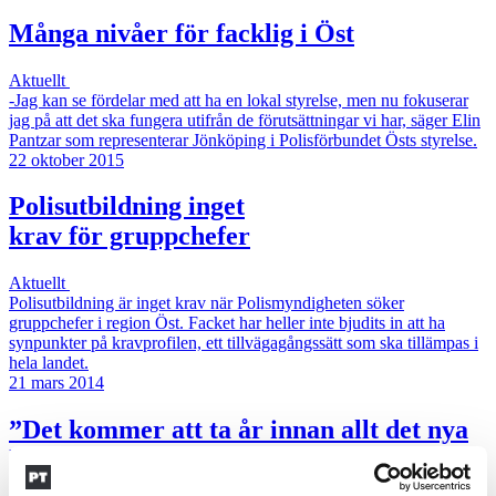
Många nivåer för facklig i Öst
Aktuellt
-Jag kan se fördelar med att ha en lokal styrelse, men nu fokuserar
jag på att det ska fungera utifrån de förutsättningar vi har, säger Elin
Pantzar som representerar Jönköping i Polisförbundet Östs styrelse.
22 oktober 2015
Polisutbildning inget
krav för gruppchefer
Aktuellt
Polisutbildning är inget krav när Polismyndigheten söker
gruppchefer i region Öst. Facket har heller inte bjudits in att ha
synpunkter på kravprofilen, ett tillvägagångssätt som ska tillämpas i
hela landet.
21 mars 2014
”Det kommer att ta år innan allt det nya
har satt sig”