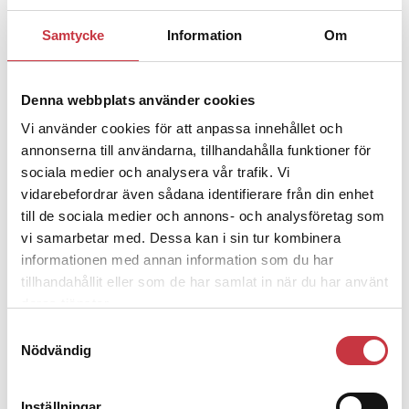
Aktuellt
Martin Ulvenhag har utsetts till ordförande för Polisförbundets
Samtycke
Information
Om
medlemmar i de tre län som vid årsskiftet ska bli Polisregion Öst.
Andra läser
Denna webbplats använder cookies
3 juni 2026
Vi använder cookies för att anpassa innehållet och
Klart: Ingångslönen höjs med 2 300
annonserna till användarna, tillhandahålla funktioner för
kronor
sociala medier och analysera vår trafik. Vi
vidarebefordrar även sådana identifierare från din enhet
4 juni 2026
till de sociala medier och annons- och analysföretag som
vi samarbetar med. Dessa kan i sin tur kombinera
Insändare:
Miljoner i sjön –
informationen med annan information som du har
polisaspiranter underkänns på
tillhandahållit eller som de har samlat in när du har använt
godtyckliga grunder
deras tjänster.
Samtyckesval
1 juni 2026
Nödvändig
Jens Mårtensson:
Snart 20 år i tjänst – nu
ska han lära sig grunderna
Inställningar