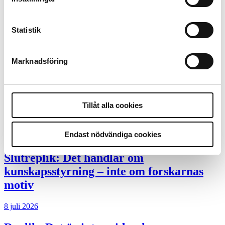
4 juni 2026
Statistik
Polisregionen erkänner fel: ”Kommer att
rättas till”
Marknadsföring
Mobilannons
Desktopannnons
Tillåt alla cookies
Debatt
Endast nödvändiga cookies
9 juli 2026
Slutreplik:
Det handlar om
kunskapsstyrning – inte om forskarnas
motiv
8 juli 2026