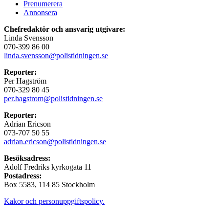
Prenumerera
Annonsera
Chefredaktör och ansvarig utgivare:
Linda Svensson
070-399 86 00
linda.svensson@polistidningen.se
Reporter:
Per Hagström
070-329 80 45
per.hagstrom@polistidningen.se
Reporter:
Adrian Ericson
073-707 50 55
adrian.ericson@polistidningen.se
Besöksadress:
Adolf Fredriks kyrkogata 11
Postadress:
Box 5583, 114 85 Stockholm
Kakor och personuppgiftspolicy.