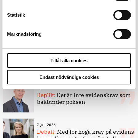
Statistik
Debatt
Marknadsföring
9 juli 2026
Slutreplik:
Det handlar om
kunskapsstyrning – inte om
Tillåt alla cookies
forskarnas motiv
Endast nödvändiga cookies
8 juli 2026
Replik:
Det är inte evidenskrav som
bakbinder polisen
7 juli 2026
Debatt:
Med för höga krav på evidens