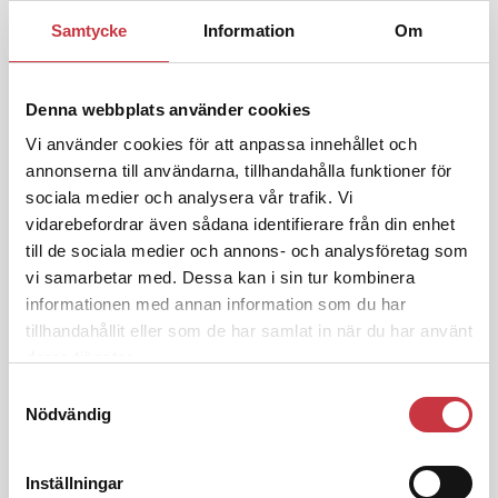
Klart: Ingångslönen höjs med 2 300
Samtycke
Information
Om
kronor
Denna webbplats använder cookies
4 juni 2026
Insändare:
Miljoner i sjön –
Vi använder cookies för att anpassa innehållet och
polisaspiranter underkänns på
annonserna till användarna, tillhandahålla funktioner för
godtyckliga grunder
sociala medier och analysera vår trafik. Vi
vidarebefordrar även sådana identifierare från din enhet
till de sociala medier och annons- och analysföretag som
1 juni 2026
vi samarbetar med. Dessa kan i sin tur kombinera
Jens Mårtensson:
Snart 20 år i tjänst
informationen med annan information som du har
– nu ska han lära sig grunderna
tillhandahållit eller som de har samlat in när du har använt
deras tjänster.
Samtyckesval
4 juni 2026
Nödvändig
Polisregionen erkänner fel: ”Kommer
att rättas till”
Inställningar