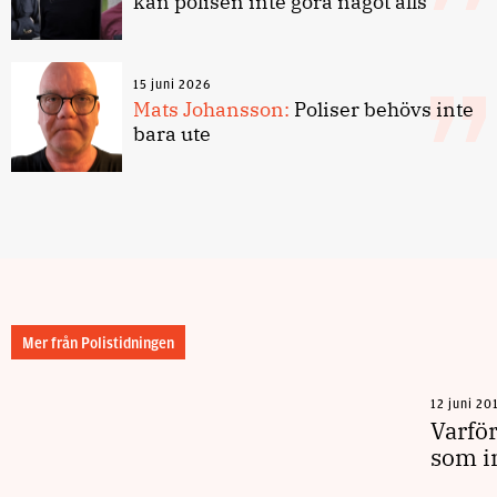
kan polisen inte göra något alls
15 juni 2026
Mats Johansson:
Poliser behövs inte
bara ute
Mer från Polistidningen
12 juni 20
Varfö
som in