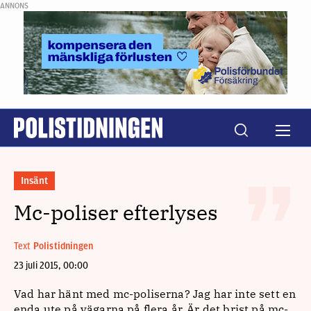
ANNONS
Insänt
Mc-poliser efterlyses
Text
Polistidningen
23 juli 2015, 00:00
Vad har hänt med mc-poliserna? Jag har inte sett en
enda ute på vägarna på flera år. Är det brist på mc-