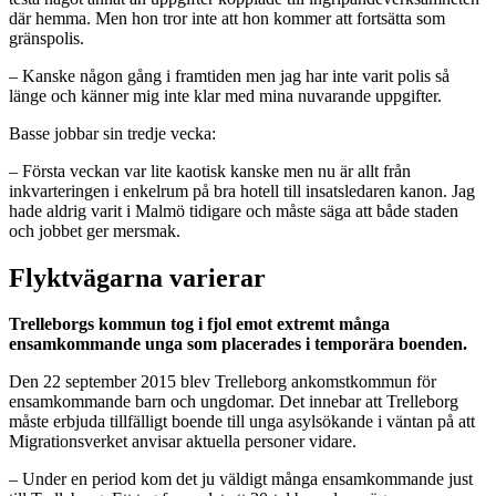
där hemma. Men hon tror inte att hon kommer att fortsätta som
gränspolis.
– Kanske någon gång i framtiden men jag har inte varit polis så
länge och känner mig inte klar med mina nuvarande uppgifter.
Basse jobbar sin tredje vecka:
– Första veckan var lite kaotisk kanske men nu är allt från
inkvarteringen i enkelrum på bra hotell till insatsledaren kanon. Jag
hade aldrig varit i Malmö tidigare och måste säga att både staden
och jobbet ger mersmak.
Flyktvägarna varierar
Trelleborgs kommun tog i fjol emot extremt många
ensamkommande unga som placerades i temporära boenden.
Den 22 september 2015 blev Trelleborg ankomstkommun för
ensamkommande barn och ungdomar. Det innebar att Trelleborg
måste erbjuda tillfälligt boende till unga asylsökande i väntan på att
Migrationsverket anvisar aktuella personer vidare.
– Under en period kom det ju väldigt många ensamkommande just