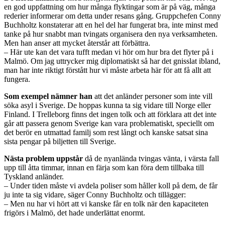
en god uppfattning om hur många flyktingar som är på väg, många
rederier informerar om detta under resans gång. Gruppchefen Conny
Buchholtz konstaterar att en hel del har fungerat bra, inte minst med
tanke på hur snabbt man tvingats organisera den nya verksamheten.
Men han anser att mycket återstår att förbättra.
– Här ute kan det vara tufft medan vi hör om hur bra det flyter på i
Malmö. Om jag uttrycker mig diplomatiskt så har det gnisslat ibland,
man har inte riktigt förstått hur vi måste arbeta här för att få allt att
fungera.
Som exempel nämner han
att det anländer personer som inte vill
söka asyl i Sverige. De hoppas kunna ta sig vidare till Norge eller
Finland. I Trelleborg finns det ingen tolk och att förklara att det inte
går att passera genom Sverige kan vara problematiskt, speciellt om
det berör en utmattad familj som rest långt och kanske satsat sina
sista pengar på biljetten till Sverige.
Nästa problem uppstår
då de nyanlända tvingas vänta, i värsta fall
upp till åtta timmar, innan en färja som kan föra dem tillbaka till
Tyskland anländer.
– Under tiden måste vi avdela poliser som håller koll på dem, de får
ju inte ta sig vidare, säger Conny Buchholtz och tillägger:
– Men nu har vi hört att vi kanske får en tolk när den kapaciteten
frigörs i Malmö, det hade underlättat enormt.