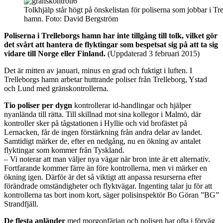
Tolkhjälp står högt på önskelistan för poliserna som jobbar i Tr
hamn. Foto: David Bergström
Poliserna i Trelleborgs hamn har inte tillgång till tolk, vilket gör
det svårt att hantera de flyktingar som bespetsat sig på att ta sig
vidare till Norge eller Finland.
(Uppdaterad 3 februari 2015)
Det är mitten av januari, minus en grad och fuktigt i luften. I
Trelleborgs hamn arbetar huttrande poliser från Trelleborg, Ystad
och Lund med gränskontrollerna.
Tio poliser per dygn
kontrollerar id-handlingar och hjälper
nyanlända till rätta. Till skillnad mot sina kollegor i Malmö, där
kontroller sker på tågstationen i Hyllie och vid brofästet på
Lernacken, får de ingen förstärkning från andra delar av landet.
Samtidigt märker de, efter en nedgång, nu en ökning av antalet
flyktingar som kommer från Tyskland.
– Vi noterar att man väljer nya vägar när bron inte är ett alternativ.
Fortfarande kommer färre än före kontrollerna, men vi märker en
ökning igen. Därför är det så viktigt att anpassa resurserna efter
förändrade omständigheter och flyktvägar. Ingenting talar ju för att
kontrollerna tas bort inom kort, säger polisinspektör Bo Göran ”BG”
Strandfjäll.
De flesta anländer
med morgonfärjan och polisen har ofta i förväg