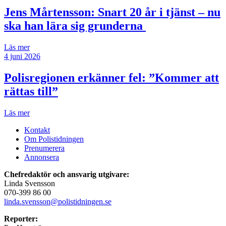
Jens Mårtensson:
Snart 20 år i tjänst – nu
ska han lära sig grunderna
Läs mer
4 juni 2026
Polisregionen erkänner fel: ”Kommer att
rättas till”
Läs mer
Kontakt
Om Polistidningen
Prenumerera
Annonsera
Chefredaktör och ansvarig utgivare:
Linda Svensson
070-399 86 00
linda.svensson@polistidningen.se
Reporter: