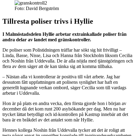
Foto: David Bergström
Tillresta poliser trivs i Hyllie
I Malmöstadsdelen Hyllie arbetar extrainkallade poliser från
andra delar av landet med gränskontroller.
De poliser som Polistidningen träffar har sökt sig hit frivilligt –
Linda, Basse, Nisse, Lisa och Hanna från Stockholm liksom Cecilia
och Noshin från Uddevalla. De är alla nöjda med tjänstgöringen och
flera av dem säger att de kan tänka sig att komma tillbaka.
– Nästan alla vi kontrollerar är positiva till vårt arbete. Jag har
dessutom fått uppfattningen att polisens synlighet har haft en
generellt lugnande verkan ombord, säger Cecilia som till vardags
arbetar i Uddevalla.
Hon är på plats en andra vecka, den första gjorde hon i början av
december då det kom runt 200 asylsökande per dag. Men nu har
trycket lättat betydligt och id-kontrollen på Kastrup innebär att det
bara är en bråkdel av det antalet som når Hyllie.
Hennes kollega Noshin från Uddevalla tycker att det är roligt att
testa något annat än uppgifter kopplade till ingripandeverksamheten