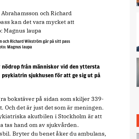
 och Richard Wikström går på sitt pass
Foto: Magnus laupa
 nödrop från människor vid den yttersta
u psykiatrin sjukhusen för att ge sig ut på
gra bokstäver på sidan som skiljer 339-
. Och det är just det som är meningen.
iatriska akutbilen i Stockholm är att
ka tas hand om av sjukvården.
isbil. Bryter du benet åker du ambulans,