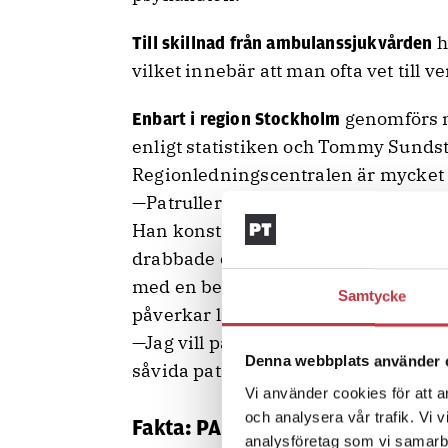
h
Till skillnad från ambulanssjukvården
vilket innebär att man ofta vet till 
genomförs n
Enbart i region Stockholm
enligt statistiken och Tommy Sunds
Regionledningscentralen är mycket pos
—Patrullerna är jättenöjda med den
Han konstaterar att den psykiatriska
drabbade och för kollegorna på plats
med en besparing, även om statistik
Samtycke
påverkar längden på polisens uppdr
—Jag vill påstå att vi kan frigöra resu
Denna webbplats använder 
såvida patienten inte är hotfull elle
Vi använder cookies för att a
och analysera vår trafik. Vi 
Fakta: PAM
analysföretag som vi samarb