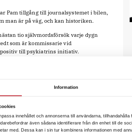
ar Pam tillgång till journalsystemet i bilen,
vem man är på väg, och kan historiken.
ästan tio självmordsförsök varje dygn
tedt som är kommissarie vid
itiv till psykiatrins initiativ.
 här kompetensen, säger han.
 akutbilen är en tillgång både för de
. Enligt honom innebär satsningen till och
 saknas över hur akutbilen verkligen
Information
ag.
rser i de flesta fall när den är på plats,
cookies
r våldsam.
npassa innehållet och annonserna till användarna, tillhandahålla 
vidarebefordrar även sådana identifierare från din enhet till de s
etar med. Dessa kan i sin tur kombinera informationen med ann