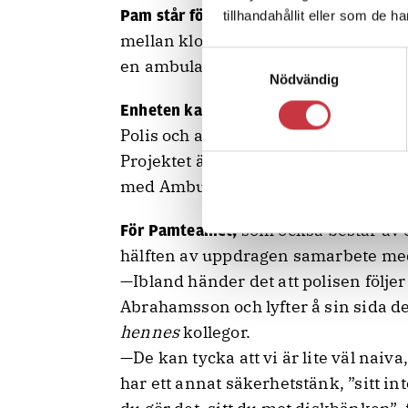
Pam står för Psykiatrisk Akut Mobilite
tillhandahållit eller som de h
mellan klockan 15.00–01.00.och bem
Samtyckesval
en ambulanssjukvårdare.
Nödvändig
av a
Enheten kan inte kontaktas direkt
Polis och ambulans kan via SOS Ala
Projektet ägs av Länsakuten S:t Gör
med Ambulanssjukvården i Storsto
som också består av 
För Pamteamet,
hälften av uppdragen samarbete med 
—Ibland händer det att polisen följe
Abrahamsson och lyfter å sin sida d
hennes
kollegor.
—De kan tycka att vi är lite väl naiva
har ett annat säkerhetstänk, ”sitt in