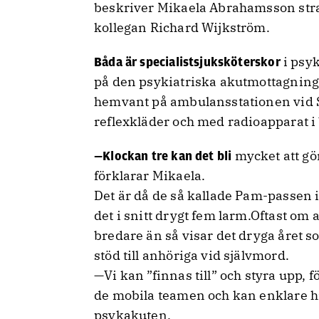
beskriver Mikaela Abrahamsson stra
kollegan Richard Wijkström.
i psyk
Båda är specialistsjuksköterskor
på den psykiatriska akutmottagning
hemvant på ambulansstationen vid 
reflexkläder och med radioapparat i 
mycket att gö
—Klockan tre kan det bli
förklarar Mikaela.
Det är då de så kallade Pam-passen i
det i snitt drygt fem larm.Oftast om 
bredare än så visar det dryga året 
stöd till anhöriga vid självmord.
—Vi kan ”finnas till” och styra upp, 
de mobila teamen och kan enklare hit
psykakuten.