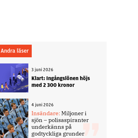
Andra läser
3 juni 2026
Klart: Ingångslönen höjs
med 2 300 kronor
4 juni 2026
Insändare:
Miljoner i
sjön – polisaspiranter
underkänns på
godtyckliga grunder