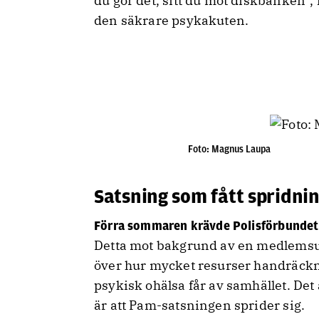
du gör det, sitt du mot diskbänken”,
den säkrare psykakuten.
Foto: Magnus Laupa
Satsning som fått spridni
Förra sommaren krävde Polisförbundet
Detta mot bakgrund av en medlemsu
över hur mycket resurser handräckni
psykisk ohälsa får av samhället. Det 
är att Pam-satsningen sprider sig.