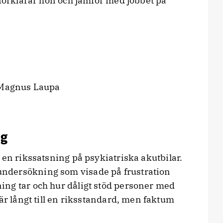
 förklarar hon och jämför med jobbet på
ng
en rikssatsning på psykiatriska akutbilar.
ndersökning som visade på frustration
ng tar och hur dåligt stöd personer med
är långt till en riksstandard, men faktum