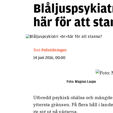
Blåljuspsykiat
här för att st
Text
Polistidningen
14 juni 2016, 00:00
Foto: Magnus Laupa
Utbredd psykisk ohälsa och mängde
yttersta gränsen. På flera håll i lan
ge sig ut på vägarna.