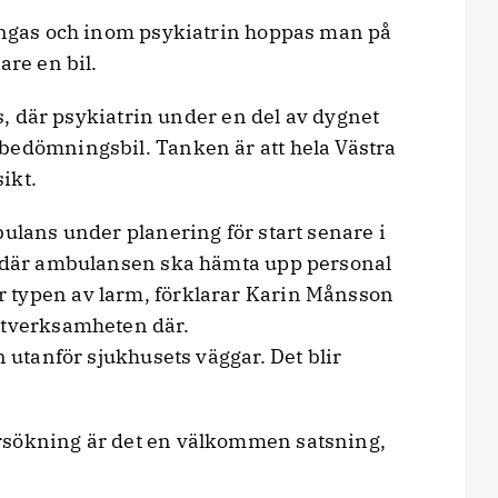
ängas och inom psykiatrin hoppas man på
are en bil.
as, där psykiatrin under en del av dygnet
bedömningsbil. Tanken är att hela Västra
ikt.
ulans under planering för start senare i
ng där ambulansen ska hämta upp personal
 typen av larm, förklarar Karin Månsson
utverksamheten där.
n utanför sjukhusets väggar. Det blir
rsökning är det en välkommen satsning,