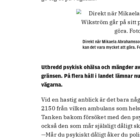
Direkt när Mikaela Abrahamsson
kan det vara mycket att göra. 
Utbredd psykisk ohälsa och mängder av
gränsen.
På flera håll i landet lämnar n
vägarna.
Vid en hastig anblick är det bara nå
2150 från vilken ambulans som helst
Tanken bakom försöket med den psyk
också den som mår själsligt dåligt s
—Mår du psykiskt dåligt åker du pol