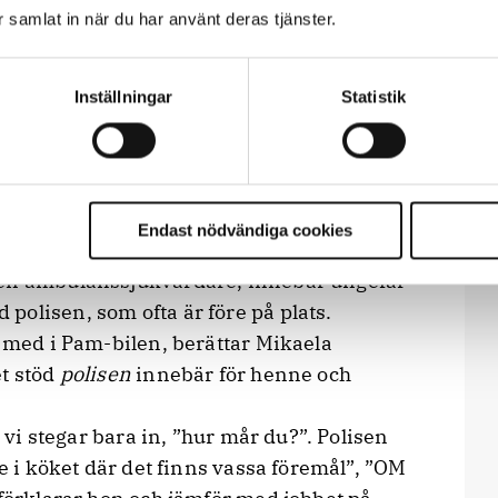
Enheten är i drift veckans alla dagar
t.
ar samlat in när du har använt deras tjänster.
annas av två psykiatrisjuksköterskor och
Inställningar
Statistik
llmänheten utan dirigeras av SOS Alarm.
rm begära assistans av Pam-enheten.
ans sjukhus/Norra psykiatrin i samarbete
ckholm AB.
Endast nödvändiga cookies
en ambulanssjukvårdare, innebär ungefär
polisen, som ofta är före på plats.
r med i Pam-bilen, berättar Mikaela
et stöd
polisen
innebär för henne och
, vi stegar bara in, ”hur mår du?”. Polisen
te i köket där det finns vassa föremål”, ”OM