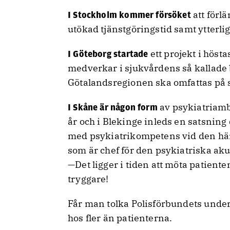
att förl
I Stockholm kommer försöket
utökad tjänstgöringstid samt ytterlig
ett projekt i höst
I Göteborg startade
medverkar i sjukvårdens så kallade 
Götalandsregionen ska omfattas på s
av psykiatriamb
I Skåne är någon form
år och i Blekinge inleds en satsni
med psykiatrikompetens vid den här
som är chef för den psykiatriska ak
—Det ligger i tiden att möta patiente
tryggare!
Får man tolka Polisförbundets unde
hos fler än patienterna.