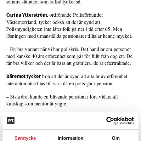
samma situation som också tycker så.
, ordförande Polisförbundet
Carina Ytterström
Västernorrland, tycker också att det är synd att
Polismyndigheten inte låter folk gå ner i tid efter 65. Men
lösningen med timanställda pensionärer tilltalar henne mycket.
– En bra variant när vi har poliskris. Det handlar om personer
med kanske 40 års erfarenhet som går för fullt från dag ett. De
får bra villkor och det är bara att gratulera, de är eftertraktade.
hon att det är synd att alla år av erfarenhet
Däremot tycker
inte automatiskt tas till vara då en polis går i pension.
– Sista året kunde en blivande pensionär föra vidare all
kunskap som mentor åt yngre.
håller med. Det är nu hon har tid och kraft
Birgitta Viklund
att lära upp andra. Men hur länge hon fortsätter som timanställd
behåller hon för sig själv.
Samtycke
Information
Om