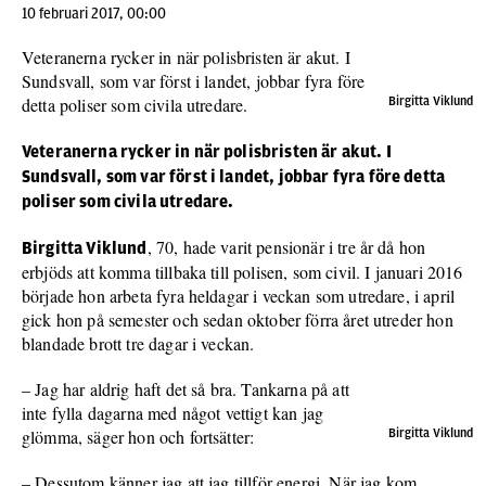
10 februari 2017, 00:00
Veteranerna rycker in när polisbristen är akut. I
Sundsvall, som var först i landet, jobbar fyra före
detta poliser som civila utredare.
Birgitta Viklund
Veteranerna rycker in när polisbristen är akut. I
Sundsvall, som var först i landet, jobbar fyra före detta
poliser som civila utredare.
, 70, hade varit pensionär i tre år då hon
Birgitta Viklund
erbjöds att komma tillbaka till polisen, som civil. I januari 2016
började hon arbeta fyra heldagar i veckan som utredare, i april
gick hon på semester och sedan oktober förra året utreder hon
blandade brott tre dagar i veckan.
– Jag har aldrig haft det så bra. Tankarna på att
inte fylla dagarna med något vettigt kan jag
glömma, säger hon och fortsätter:
Birgitta Viklund
– Dessutom känner jag att jag tillför energi. När jag kom