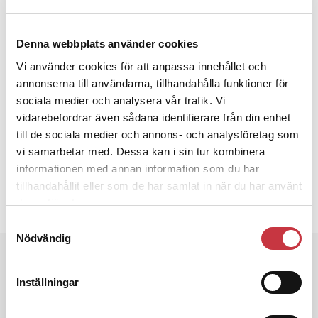
–Många frågar men mitt svar är alltid att jag fortsätter månad
till månad.
Denna webbplats använder cookies
Ämnen i artikeln
Vi använder cookies för att anpassa innehållet och
BIRGITTA VIKLUND
CARINA YTTERSTRÖM
annonserna till användarna, tillhandahålla funktioner för
sociala medier och analysera vår trafik. Vi
POLISFÖRBUNDET VÄSTERNORRLAND
SUNDSVALL
vidarebefordrar även sådana identifierare från din enhet
till de sociala medier och annons- och analysföretag som
Text
Ossian Grahn
vi samarbetar med. Dessa kan i sin tur kombinera
10 februari 2017
informationen med annan information som du har
tillhandahållit eller som de har samlat in när du har använt
deras tjänster.
Dela artikel:
Facebook
X
E-post
Samtyckesval
Nödvändig
Andra läser
Inställningar
3 juni 2026
Klart: Ingångslönen höjs med 2 300