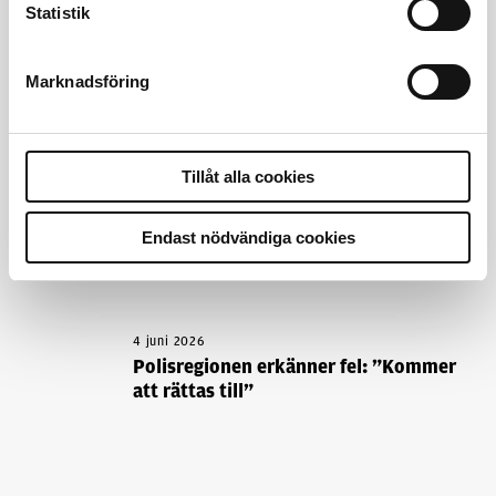
kronor
Statistik
4 juni 2026
Marknadsföring
Insändare:
Miljoner i sjön – polisaspiranter
underkänns på godtyckliga grunder
Tillåt alla cookies
1 juni 2026
Jens Mårtensson:
Snart 20 år i tjänst – nu
Endast nödvändiga cookies
ska han lära sig grunderna
4 juni 2026
Polisregionen erkänner fel: ”Kommer
att rättas till”