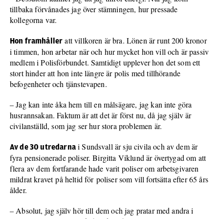
tillbaka förvånades jag över stämningen, hur pressade
kollegorna var.
att villkoren är bra. Lönen är runt 200 kronor
Hon framhåller
i timmen, hon arbetar när och hur mycket hon vill och är passiv
medlem i Polisförbundet. Samtidigt upplever hon det som ett
stort hinder att hon inte längre är polis med tillhörande
befogenheter och tjänstevapen.
– Jag kan inte åka hem till en målsägare, jag kan inte göra
husrannsakan. Faktum är att det är först nu, då jag själv är
civilanställd, som jag ser hur stora problemen är.
i Sundsvall är sju civila och av dem är
Av de 30 utredarna
fyra pensionerade poliser. Birgitta Viklund är övertygad om att
flera av dem fortfarande hade varit poliser om arbetsgivaren
mildrat kravet på heltid för poliser som vill fortsätta efter 65 års
ålder.
– Absolut, jag själv hör till dem och jag pratar med andra i