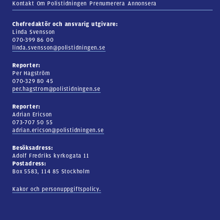
Kontakt
Om Polistidningen
Prenumerera
Annonsera
Chefredaktör och ansvarig utgivare:
Linda Svensson
070-399 86 00
linda.svensson@polistidningen.se
Reporter:
Per Hagström
070-329 80 45
per.hagstrom@polistidningen.se
Reporter:
Adrian Ericson
073-707 50 55
adrian.ericson@polistidningen.se
Besöksadress:
Adolf Fredriks kyrkogata 11
Postadress:
Box 5583, 114 85 Stockholm
Kakor och personuppgiftspolicy.