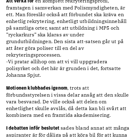
en komplett rekryteringsprofil,
Att verka för
framtagen i samverkan med Polismyndigheten, är
ett. Man föreslår också att förbundet ska kräva en
enhetlig rekrytering, enhetligt utbildningsinnehåll
på samtliga orter, samt att utbildning i MP5 och
”ryckarkurs” ska klaras av under
grundutbildningen. Den sista att-satsen går ut på
att åter göra poliser till en del av
rekryteringsprocessen.
-Vi pratar allihop om att vi vill uppgradera
polisyrket och det här är grunden i det, fortsatte
Johanna Spjut.
, trots att
Motionen klubbades igenom
förbundsstyrelsen i vissa delar ansåg att den skulle
vara besvarad. De ville också att delen om
enhetlighet skulle avslås, då detta kan bli svårt att
kombinera med en framtida akademisering.
sades bland annat att många
I debatten inför beslutet
aspiranter är för dåliga på att köra bil för att kunna