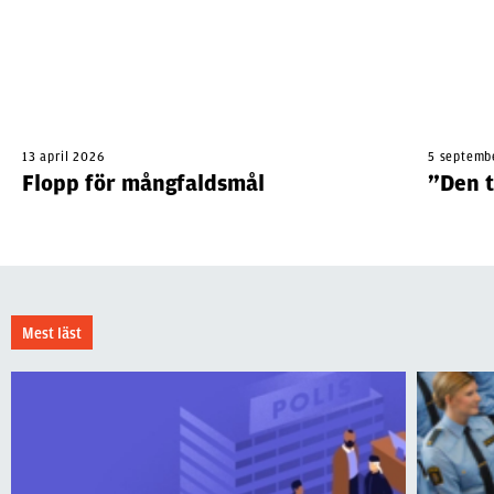
13 april 2026
5 septemb
Flopp för mångfaldsmål
”Den t
Mest läst