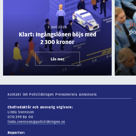
I
3 juni 2026
po
Klart: Ingångslönen höjs med
2 300 kronor
Läs mer
Kontakt
Om Polistidningen
Prenumerera
Annonsera
Chefredaktör och ansvarig utgivare:
Linda Svensson
070-399 86 00
linda.svensson@polistidningen.se
Reporter: