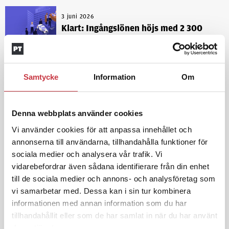
3 juni 2026
Klart: Ingångslönen höjs med 2 300
kronor
4 juni 2026
Samtycke
Information
Om
Insändare:
Miljoner i sjön –
polisaspiranter underkänns på
godtyckliga grunder
Denna webbplats använder cookies
Vi använder cookies för att anpassa innehållet och
annonserna till användarna, tillhandahålla funktioner för
1 juni 2026
sociala medier och analysera vår trafik. Vi
Jens Mårtensson:
Snart 20 år i tjänst
– nu ska han lära sig grunderna
vidarebefordrar även sådana identifierare från din enhet
till de sociala medier och annons- och analysföretag som
vi samarbetar med. Dessa kan i sin tur kombinera
informationen med annan information som du har
4 juni 2026
tillhandahållit eller som de har samlat in när du har använt
Polisregionen erkänner fel: ”Kommer
att rättas till”
deras tjänster.