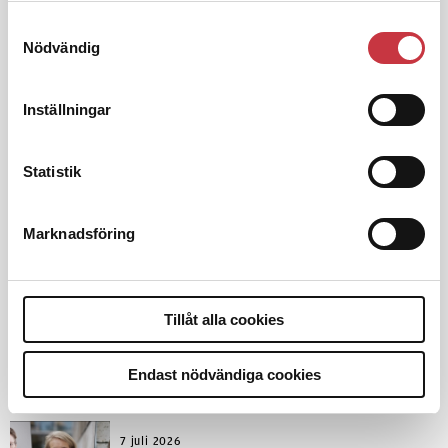
Samtyckesval
Nödvändig
Inställningar
Debatt
Statistik
9 juli 2026
Slutreplik:
Det handlar om
kunskapsstyrning – inte om
Marknadsföring
forskarnas motiv
Tillåt alla cookies
8 juli 2026
Replik:
Det är inte evidenskrav som
bakbinder polisen
Endast nödvändiga cookies
7 juli 2026