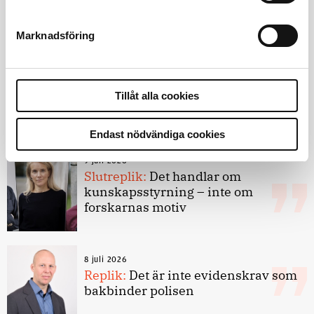
4 juni 2026
Polisregionen erkänner fel: ”Kommer
att rättas till”
Marknadsföring
Tillåt alla cookies
Debatt
Endast nödvändiga cookies
9 juli 2026
Slutreplik:
Det handlar om
kunskapsstyrning – inte om
forskarnas motiv
8 juli 2026
Replik:
Det är inte evidenskrav som
bakbinder polisen