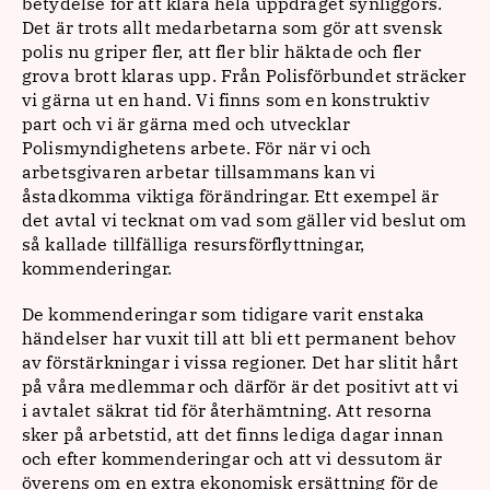
betydelse för att klara hela uppdraget synliggörs.
Det är trots allt medarbetarna som gör att svensk
polis nu griper fler, att fler blir häktade och fler
grova brott klaras upp. Från Polisförbundet sträcker
vi gärna ut en hand. Vi finns som en konstruktiv
part och vi är gärna med och utvecklar
Polismyndighetens arbete. För när vi och
arbetsgivaren arbetar tillsammans kan vi
åstadkomma viktiga förändringar. Ett exempel är
det avtal vi tecknat om vad som gäller vid beslut om
så kallade tillfälliga resursförflyttningar,
kommenderingar.
De kommenderingar som tidigare varit enstaka
händelser har vuxit till att bli ett permanent behov
av förstärkningar i vissa regioner. Det har slitit hårt
på våra medlemmar och därför är det positivt att vi
i avtalet säkrat tid för återhämtning. Att resorna
sker på arbetstid, att det finns lediga dagar innan
och efter kommenderingar och att vi dessutom är
överens om en extra ekonomisk ersättning för de