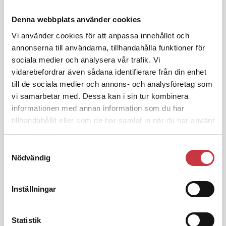
Andra läser
Denna webbplats använder cookies
Vi använder cookies för att anpassa innehållet och
3 juni 2026
annonserna till användarna, tillhandahålla funktioner för
Klart: Ingångslönen höjs med 2 300
sociala medier och analysera vår trafik. Vi
kronor
vidarebefordrar även sådana identifierare från din enhet
till de sociala medier och annons- och analysföretag som
vi samarbetar med. Dessa kan i sin tur kombinera
4 juni 2026
Insändare:
Miljoner i sjön –
informationen med annan information som du har
polisaspiranter underkänns på
tillhandahållit eller som de har samlat in när du har använt
godtyckliga grunder
deras tjänster.
Samtyckesval
Nödvändig
1 juni 2026
Jens Mårtensson:
Snart 20 år i tjänst
– nu ska han lära sig grunderna
Inställningar
Statistik