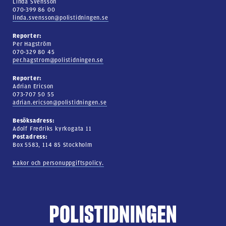
Linda Svensson
070-399 86 00
linda.svensson@polistidningen.se
Reporter:
Per Hagström
070-329 80 45
per.hagstrom@polistidningen.se
Reporter:
Adrian Ericson
073-707 50 55
adrian.ericson@polistidningen.se
Besöksadress:
Adolf Fredriks kyrkogata 11
Postadress:
Box 5583, 114 85 Stockholm
Kakor och personuppgiftspolicy.