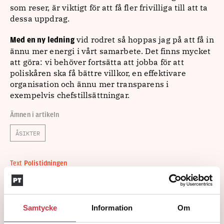
som reser, är viktigt för att få fler frivilliga till att ta
dessa uppdrag.
vid rodret så hoppas jag på att få in
Med en ny ledning
ännu mer energi i vårt samarbete. Det finns mycket
att göra: vi behöver fortsätta att jobba för att
poliskåren ska få bättre villkor, en effektivare
organisation och ännu mer transparens i
exempelvis chefstillsättningar.
Ämnen i artikeln
ÅSIKTER
Text
Polistidningen
1 december 2023
Dela artikel:
Facebook
X
E-post
Samtycke
Information
Om