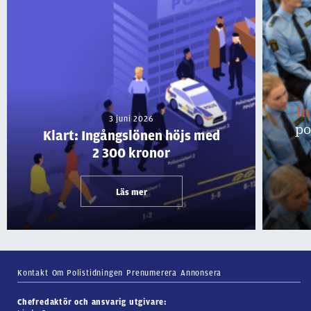
I
3 juni 2026
po
Klart: Ingångslönen höjs med
2 300 kronor
Läs mer
Kontakt
Om Polistidningen
Prenumerera
Annonsera
Chefredaktör och ansvarig utgivare: