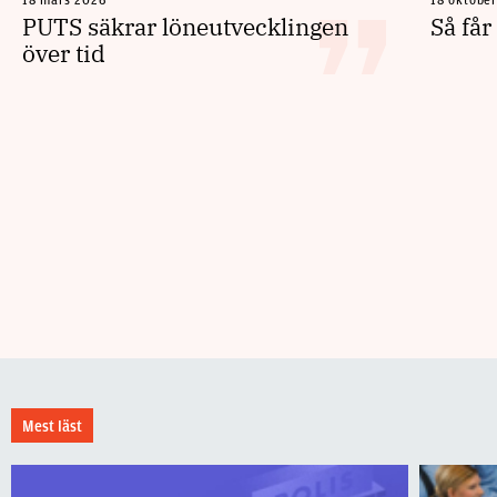
18 mars 2026
18 oktobe
PUTS säkrar löneutvecklingen
Så får
över tid
Mest läst