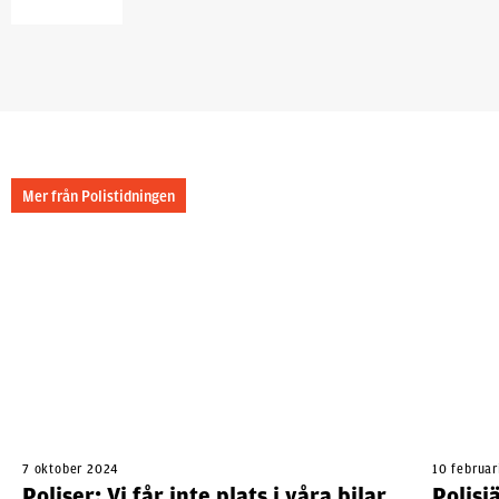
Mer från Polistidningen
7 oktober 2024
10 februar
Poliser: Vi får inte plats i våra bilar
Polisi