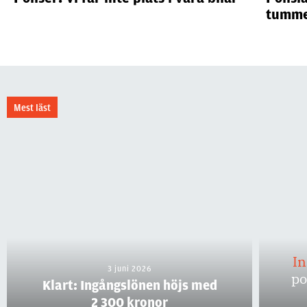
tumme
Mest läst
I
3 juni 2026
po
Klart: Ingångslönen höjs med
2 300 kronor