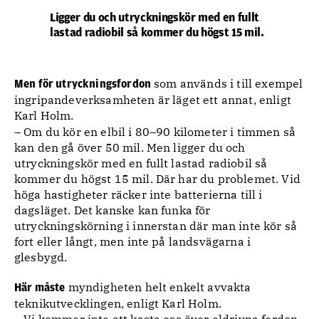
Ligger du och utryckningskör med en fullt
lastad radiobil så kommer du högst 15 mil.
som används i till exempel
Men för utryckningsfordon
ingripandeverksamheten är läget ett annat, enligt
Karl Holm.
– Om du kör en elbil i 80–90 kilometer i timmen så
kan den gå över 50 mil. Men ligger du och
utryckningskör med en fullt lastad radiobil så
kommer du högst 15 mil. Där har du problemet. Vid
höga hastigheter räcker inte batterierna till i
dagsläget. Det kanske kan funka för
utryckningskörning i innerstan där man inte kör så
fort eller långt, men inte på landsvägarna i
glesbygd.
myndigheten helt enkelt avvakta
Här måste
teknikutvecklingen, enligt Karl Holm.
– Vi kommer inte att kasta oss över eldrivna fordon