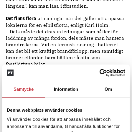
längden”, kan man läsa i förstudien.
utmaningar när det gäller att anpassa
Det finns flera
lokalerna för en elbilsflotta, enligt Karl Holm.
– Dels måste det dras in ledningar som håller för
laddning av många fordon, dels måste man hantera
brandriskerna. Vid en termisk rusning i batteriet
kan det bli ett kraftigt brandförlopp, men samtidigt
brinner elfordon bara hälften så ofta som
fossildrivna bilar.
ställa om Polisens fordonspark är att byta
Ett sätt att
ut fossilt drivna fordon när de nått sin tekniska
Samtycke
Information
Om
livslängd efter till exempel tio år och ändå ska fasas
ut. Men i förstudien rekommenderas en så kallad
”forcerad omställning” för myndighetens
utryckningsfordon och andra fordon i den polisiära
Denna webbplats använder cookies
verksamheten. Den är tänkt att ske region för region
Vi använder cookies för att anpassa innehållet och
med start i landets södra delar.
annonserna till användarna, tillhandahålla funktioner för