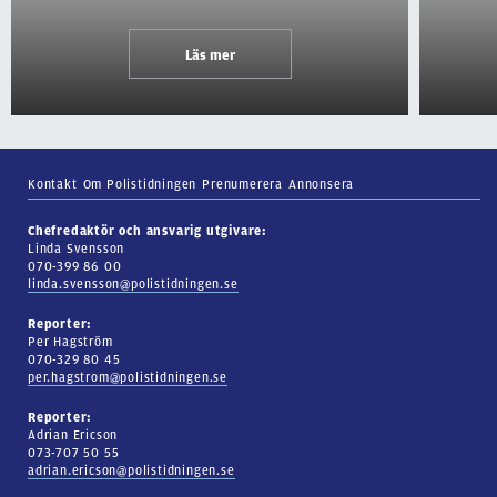
Läs mer
Kontakt
Om Polistidningen
Prenumerera
Annonsera
Chefredaktör och ansvarig utgivare:
Linda Svensson
070-399 86 00
linda.svensson@polistidningen.se
Reporter:
Per Hagström
070-329 80 45
per.hagstrom@polistidningen.se
Reporter:
Adrian Ericson
073-707 50 55
adrian.ericson@polistidningen.se