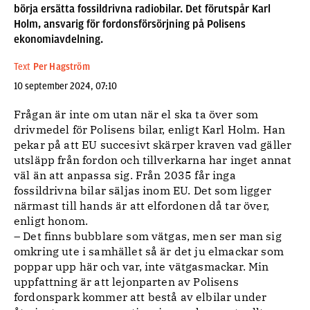
börja ersätta fossildrivna radiobilar. Det förutspår Karl
Holm, ansvarig för fordonsförsörjning på Polisens
ekonomiavdelning.
Text
Per Hagström
10 september 2024, 07:10
Frågan är inte om utan när el ska ta över som
drivmedel för Polisens bilar, enligt Karl Holm. Han
pekar på att EU succesivt skärper kraven vad gäller
utsläpp från fordon och tillverkarna har inget annat
väl än att anpassa sig. Från 2035 får inga
fossildrivna bilar säljas inom EU. Det som ligger
närmast till hands är att elfordonen då tar över,
enligt honom.
– Det finns bubblare som vätgas, men ser man sig
omkring ute i samhället så är det ju elmackar som
poppar upp här och var, inte vätgasmackar. Min
uppfattning är att lejonparten av Polisens
fordonspark kommer att bestå av elbilar under