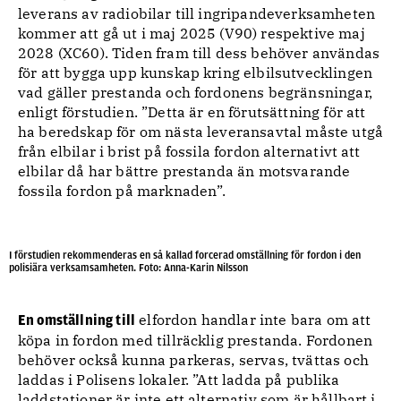
leverans av radiobilar till ingripandeverksamheten
kommer att gå ut i maj 2025 (V90) respektive maj
2028 (XC60). Tiden fram till dess behöver användas
för att bygga upp kunskap kring elbilsutvecklingen
vad gäller prestanda och fordonens begränsningar,
enligt förstudien. ”Detta är en förutsättning för att
ha beredskap för om nästa leveransavtal måste utgå
från elbilar i brist på fossila fordon alternativt att
elbilar då har bättre prestanda än motsvarande
fossila fordon på marknaden”.
I förstudien rekommenderas en så kallad forcerad omställning för fordon i den
polisiära verksamsamheten. Foto: Anna-Karin Nilsson
elfordon handlar inte bara om att
En omställning till
köpa in fordon med tillräcklig prestanda. Fordonen
behöver också kunna parkeras, servas, tvättas och
laddas i Polisens lokaler. ”Att ladda på publika
laddstationer är inte ett alternativ som är hållbart i