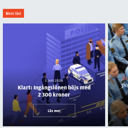
Mest läst
I
3 juni 2026
po
Klart: Ingångslönen höjs med
2 300 kronor
Läs mer