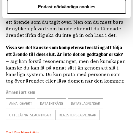
då?
Endast nödvändiga cookies
– Jag skulle vara försiktig med det. Det är mer
självklart att du har rätt att kolla upp historiken i
ett ärende som du tagit över. Men om du mest bara
är nyfiken på vad som hände efter att du lämnade
ärendet ifrån dig ska du inte gå in och läsa i det.
Vissa ser det kanske som kompetensutveckling att följa
ett ärende till dess slut. Är inte det en godtagbar orsak?
– Jag kan förstå resonemanget, men den kunskapen
kanske du kan få på annat sätt än genom att slå i
känsliga system. Du kan prata med personen som
tog över ärendet eller läsa domen när den kommer.
Ämnen i artikeln
ANNA GEVERT
DATAINTRÅNG
DATASLAGNINGAR
OTILLÅTNA SLAGNINGAR
REGISTERSLAGNINGAR
Text
Per Hagström