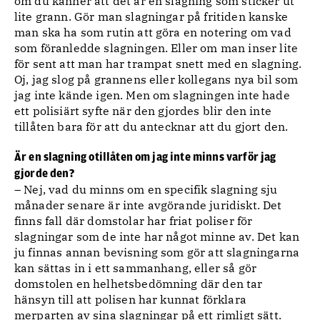
om du känner att det är en slagning som sticker ut
lite grann. Gör man slagningar på fritiden kanske
man ska ha som rutin att göra en notering om vad
som föranledde slagningen. Eller om man inser lite
för sent att man har trampat snett med en slagning.
Oj, jag slog på grannens eller kollegans nya bil som
jag inte kände igen. Men om slagningen inte hade
ett polisiärt syfte när den gjordes blir den inte
tillåten bara för att du antecknar att du gjort den.
Är en slagning otillåten om jag inte minns varför jag
gjorde den?
– Nej, vad du minns om en specifik slagning sju
månader senare är inte avgörande juridiskt. Det
finns fall där domstolar har friat poliser för
slagningar som de inte har något minne av. Det kan
ju finnas annan bevisning som gör att slagningarna
kan sättas in i ett sammanhang, eller så gör
domstolen en helhetsbedömning där den tar
hänsyn till att polisen har kunnat förklara
merparten av sina slagningar på ett rimligt sätt.