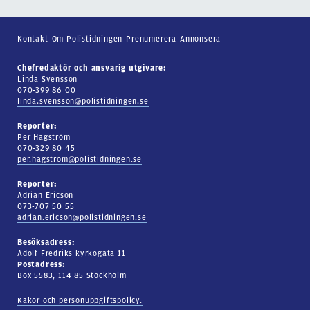
Kontakt
Om Polistidningen
Prenumerera
Annonsera
Chefredaktör och ansvarig utgivare:
Linda Svensson
070-399 86 00
linda.svensson@polistidningen.se
Reporter:
Per Hagström
070-329 80 45
per.hagstrom@polistidningen.se
Reporter:
Adrian Ericson
073-707 50 55
adrian.ericson@polistidningen.se
Besöksadress:
Adolf Fredriks kyrkogata 11
Postadress:
Box 5583, 114 85 Stockholm
Kakor och personuppgiftspolicy.