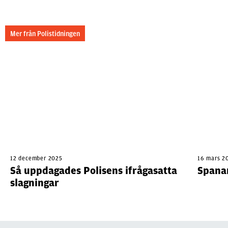
Mer från Polistidningen
12 december 2025
16 mars 2
Så uppdagades Polisens ifrågasatta
Spanar
slagningar