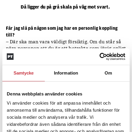
Då ligger du på grå skala på väg mot svart.
Får jag slå på någon som jag har en personlig koppling
till?
– Där ska man vara väldigt försiktig. Om du står så
nära personen att du är att betrakta som jävig enligt
lagen är slagningen oftast otillåten. Men även om
det är en mer ytligt bekant så är det lätt att du ser
nyfiken ut för en utomstående betraktare. Du
Samtycke
Information
Om
kanske inte tycker att du är nära någon som har
barn i samma fotbollsförening som du, men det är
inte säkert att SU eller kollegorna håller med. Om
du slår på en bekant av misstag bör du
Denna webbplats använder cookies
dokumentera varför du gjorde det och vad som var
Vi använder cookies för att anpassa innehållet och
syftet.
annonserna till användarna, tillhandahålla funktioner för
sociala medier och analysera vår trafik. Vi
Men om det bara är någon bekant som vill veta om hennes
vidarebefordrar även sådana identifierare från din enhet
bil har körförbud eller om passet har gått ut?
till de sociala medier och annons- och analysföretag som