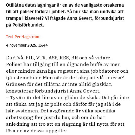
Otillåtna dataslagningar är en av de vanligaste orsakerna
till att poliser förlorar jobbet. Så hur ska man undvika att
trampa i klaveret? Vi frågade Anna Gevert, förbundsjurist
på Polisförbundet.
Text
Per Hagström
4 november 2025, 15:44
DurTvå, PIL, VTR, ASP, RES, BR och så vidare.
Poliser har tillgång till en dignande buffé av mer
eller mindre känsliga register i sina jobbdatorer och
tjänstemobiler. Men när är det okej att slå i dessa?
Gränsen för det tillåtna är inte alltid glasklar,
konstaterar förbundsjurist Anna Gevert.
– Tyvärr är det lite av en glidande skala. Det går inte
att tänka att jag är polis och därför får jag slå i de
här systemen. Det avgörande är vilka specifika
arbetsuppgifter just du har, och om du har
anledning att tro att en slagning är till nytta för att
lösa en av dessa uppgifter.