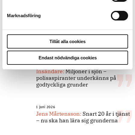
Marknadsföring
Andra läser
3 juni 2026
Klart: Ingångslönen höjs med 2 300
Tillåt alla cookies
kronor
Endast nödvändiga cookies
4 juni 2026
Insändare:
Miljoner i sjön –
polisaspiranter underkänns på
godtyckliga grunder
1 juni 2026
Jens Mårtensson:
Snart 20 år i tjänst
– nu ska han lära sig grunderna