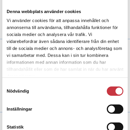
Aktuellt
Tingsrätten friar en polis som har gjort
ett hundratal slagningar i polisregistren på sin
Denna webbplats använder cookies
fritid. Slagningarna anses ha legat inom ramen
för polisens jobb. Men domstolen är oenig och
Vi använder cookies för att anpassa innehållet och
åklagaren tänker överklaga.
annonserna till användarna, tillhandahålla funktioner för
sociala medier och analysera vår trafik. Vi
vidarebefordrar även sådana identifierare från din enhet
till de sociala medier och annons- och analysföretag som
8 april 2022
vi samarbetar med. Dessa kan i sin tur kombinera
Åtalen och domarna som oroar
informationen med annan information som du har
kåren
tillhandahållit eller som de har samlat in när du har använt
Aktuellt
När är en slagning i de polisiära
deras tjänster.
registren tjänsterelaterad och tillåten? Det är
en fråga som många poliser just nu ställer sig.
Samtyckesval
Polistidningen har tittat närmare på några av de
Nödvändig
domar och åtal för dataintrång som sägs ligga
bakom oron.
Inställningar
Statistik