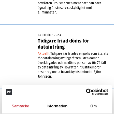
hovrätten. Polismannen menar att han bara
ägnat sig åt sin serviceskyldighet mot
allmänheten.
13 oktober 2023
Tidigare friad döms för
dataintrång
Aktuellt
Tidigare i år friades en polis som åtalats
för dataintrång av tingsrätten. Men domen
överklagades och nu döms polisen av för 74 fall
av dataintrång av Hovrätten. ”Justitiemord”
anser regionala huvudskyddsombudet Björn
Johnsson.
27 oktober 2022
Polis frias efter slagningar på
Samtycke
Information
Om
fritiden