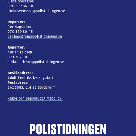
Linda Svensson
070-399 86 00
linda.svensson@polistidningen.se
Reporter:
Per Hagström
070-329 80 45
per.hagstrom@polistidningen.se
Reporter:
Adrian Ericson
073-707 50 55
adrian.ericson@polistidningen.se
Besöksadress:
Adolf Fredriks kyrkogata 11
Postadress:
Box 5583, 114 85 Stockholm
Kakor och personuppgiftspolicy.