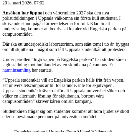
20 januari 2026, 07:02
Ansökan har öppnat
och vårterminen 2027 ska den nya
polisutbildningen i Uppsala välkomna sin första kull studenter. I
skrivande stund pågår förberedelserna för fullt. Klart är att
undervisning kommer att bedrivas i lokaler vid Engelska parken på
campusområdet.
Där ska ett underjordiskt laboratorium, som stått tomt i tio år, byggas
om till skjutbana – något som fått Uppsala studentkår att protestera.
Under parollen ”Inga vapen på Engelska parken” har studentkåren
tagit ställning mot inrättandet av en skjutbana på campus. En
namninsamling
har startats.
”Uppsala studentkår vill att Engelska parken hålls fritt från vapen.
Ett universitetscampus är till för lärande, inte för skjutvapen.
Uppsala studentkår kräver därför att Uppsala universitet söker och
väljer en alternativ lösning för skjutbanan, bortom våra
campusområden” skriver kåren om sin kampanj.
Studentkåren frågar sig om studenter kommer att höra ljudet av skott
eller se beväpnade personer på universitetsområdet.
Engelska parken i Uppsala. Foto: Mikael Wallerstedt