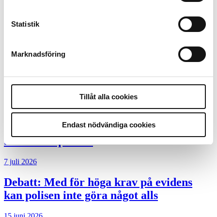
Desktopannnons
Debatt
Statistik
9 juli 2026
Marknadsföring
Slutreplik:
Det handlar om
kunskapsstyrning – inte om forskarnas
motiv
Tillåt alla cookies
8 juli 2026
Endast nödvändiga cookies
Replik:
Det är inte evidenskrav som
bakbinder polisen
7 juli 2026
Debatt:
Med för höga krav på evidens
kan polisen inte göra något alls
15 juni 2026