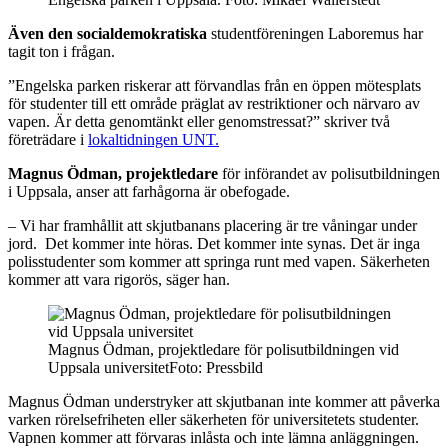
Även den socialdemokratiska
studentföreningen Laboremus har
tagit ton i frågan.
”Engelska parken riskerar att förvandlas från en öppen mötesplats
för studenter till ett område präglat av restriktioner och närvaro av
vapen. Är detta genomtänkt eller genomstressat?” skriver två
företrädare i
lokaltidningen UNT.
Magnus Ödman, projektledare
för införandet av polisutbildningen
i Uppsala, anser att farhågorna är obefogade.
– Vi har framhållit att skjutbanans placering är tre våningar under
jord. Det kommer inte höras. Det kommer inte synas. Det är inga
polisstudenter som kommer att springa runt med vapen. Säkerheten
kommer att vara rigorös, säger han.
Magnus Ödman, projektledare för polisutbildningen vid
Uppsala universitetFoto: Pressbild
Magnus Ödman understryker att skjutbanan inte kommer att påverka
varken rörelsefriheten eller säkerheten för universitetets studenter.
Vapnen kommer att förvaras inlåsta och inte lämna anläggningen.