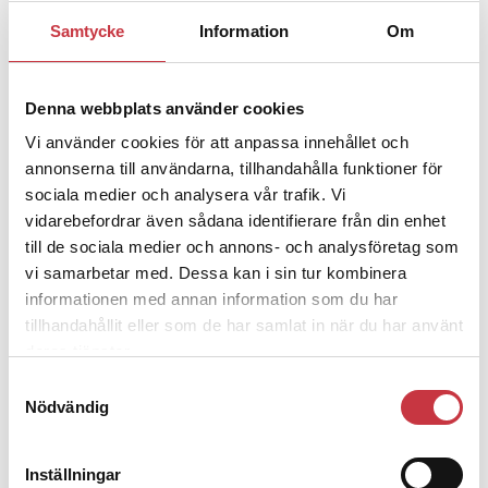
kronor
Samtycke
Information
Om
4 juni 2026
Insändare:
Miljoner i sjön –
Denna webbplats använder cookies
polisaspiranter underkänns på
Vi använder cookies för att anpassa innehållet och
godtyckliga grunder
annonserna till användarna, tillhandahålla funktioner för
sociala medier och analysera vår trafik. Vi
1 juni 2026
vidarebefordrar även sådana identifierare från din enhet
Jens Mårtensson:
Snart 20 år i tjänst – nu
till de sociala medier och annons- och analysföretag som
ska han lära sig grunderna
vi samarbetar med. Dessa kan i sin tur kombinera
informationen med annan information som du har
4 juni 2026
tillhandahållit eller som de har samlat in när du har använt
deras tjänster.
Polisregionen erkänner fel: ”Kommer att
Samtyckesval
rättas till”
Nödvändig
Mobilannons
Inställningar