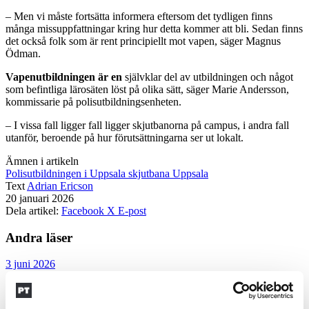
– Men vi måste fortsätta informera eftersom det tydligen finns
många missuppfattningar kring hur detta kommer att bli. Sedan finns
det också folk som är rent principiellt mot vapen, säger Magnus
Ödman.
Vapenutbildningen är en
självklar del av utbildningen och något
som befintliga lärosäten löst på olika sätt, säger Marie Andersson,
kommissarie på polisutbildningsenheten.
– I vissa fall ligger fall ligger skjutbanorna på campus, i andra fall
utanför, beroende på hur förutsättningarna ser ut lokalt.
Ämnen i artikeln
Polisutbildningen i Uppsala
skjutbana
Uppsala
Text
Adrian Ericson
20 januari 2026
Dela artikel:
Facebook
X
E-post
Andra läser
3 juni 2026
Klart: Ingångslönen höjs med 2 300