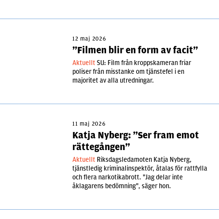
12 maj 2026
”Filmen blir en form av facit”
Aktuellt
SU: Film från kroppskameran friar
poliser från misstanke om tjänstefel i en
majoritet av alla utredningar.
11 maj 2026
Katja Nyberg: ”Ser fram emot
rättegången”
Aktuellt
Riksdagsledamoten Katja Nyberg,
tjänstledig kriminalinspektör, åtalas för rattfylla
och flera narkotikabrott. "Jag delar inte
åklagarens bedömning", säger hon.