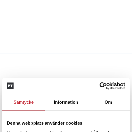
Harith har språket som
vapen
Mötet
Med populära inlägg på Tiktok informerar Harith al-
Hilfi om polisarbete, lagar och regler – på arabiska. ”Det
finns en osäkerhet och rädsla för Polisen bland
arabisktalande i Sverige” säger utredaren från Halland.
Samtycke
Information
Om
Denna webbplats använder cookies