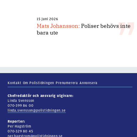
15 juni 2026
Mats Johansson:
Poliser behövs inte
bara ute
Kontakt
Om Polistidningen
Prenumerera
Annonsera
Chefredaktör och ansvarig utgivare:
Linda Svensson
070-399 86 00
linda.svensson@polistidningen.se
Reporter:
Per Hagström
070-329 80 45
per.hagstrom@polistidningen.se