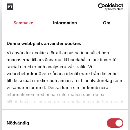
Insändare:
Miljoner i sjön –
polisaspiranter underkänns på
godtyckliga grunder
Samtycke
Information
Om
1 juni 2026
Jens Mårtensson:
Snart 20 år i tjänst
Denna webbplats använder cookies
– nu ska han lära sig grunderna
Vi använder cookies för att anpassa innehållet och
annonserna till användarna, tillhandahålla funktioner för
sociala medier och analysera vår trafik. Vi
4 juni 2026
vidarebefordrar även sådana identifierare från din enhet
Polisregionen erkänner fel: ”Kommer
till de sociala medier och annons- och analysföretag som
att rättas till”
vi samarbetar med. Dessa kan i sin tur kombinera
informationen med annan information som du har
tillhandahållit eller som de har samlat in när du har använt
deras tjänster.
Samtyckesval
Debatt
Nödvändig