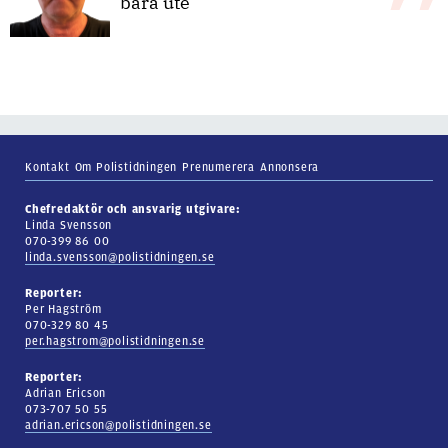
bara ute
Kontakt
Om Polistidningen
Prenumerera
Annonsera
Chefredaktör och ansvarig utgivare:
Linda Svensson
070-399 86 00
linda.svensson@polistidningen.se
Reporter:
Per Hagström
070-329 80 45
per.hagstrom@polistidningen.se
Reporter:
Adrian Ericson
073-707 50 55
adrian.ericson@polistidningen.se