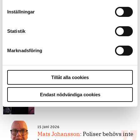
9 juli 2026
Inställningar
Slutreplik:
Det handlar om
kunskapsstyrning – inte om
forskarnas motiv
Statistik
Marknadsföring
8 juli 2026
Replik:
Det är inte evidenskrav som
bakbinder polisen
Tillåt alla cookies
7 juli 2026
Endast nödvändiga cookies
Debatt:
Med för höga krav på evidens
kan polisen inte göra något alls
15 juni 2026
Mats Johansson:
Poliser behövs inte