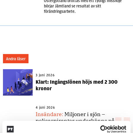
Östergötland brottas med ett tydligt missnöje
börjar Jämtland se resultat av sitt
förändringsarbete.
Andra läser
3 juni 2026
Klart: Ingångslönen höjs med 2 300
kronor
4 juni 2026
Insändare:
Miljoner i sjön –
polisaspiranter underkänns på
godtyckliga grunder