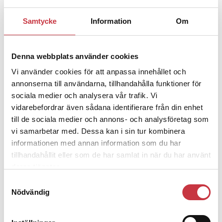
Samtycke
Information
Om
1 juni 2026
Jens Mårtensson:
Snart 20 år i tjänst
– nu ska han lära sig grunderna
Denna webbplats använder cookies
Vi använder cookies för att anpassa innehållet och
annonserna till användarna, tillhandahålla funktioner för
4 juni 2026
sociala medier och analysera vår trafik. Vi
Polisregionen erkänner fel: ”Kommer
vidarebefordrar även sådana identifierare från din enhet
att rättas till”
till de sociala medier och annons- och analysföretag som
vi samarbetar med. Dessa kan i sin tur kombinera
informationen med annan information som du har
tillhandahållit eller som de har samlat in när du har använt
deras tjänster.
Debatt
Samtyckesval
Nödvändig
9 juli 2026
Slutreplik:
Det handlar om
kunskapsstyrning – inte om