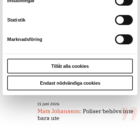
Inställningar
forskarnas motiv
Statistik
8 juli 2026
Replik:
Det är inte evidenskrav som
Marknadsföring
bakbinder polisen
Tillåt alla cookies
7 juli 2026
Debatt:
Med för höga krav på evidens
kan polisen inte göra något alls
Endast nödvändiga cookies
15 juni 2026
Mats Johansson:
Poliser behövs inte
bara ute