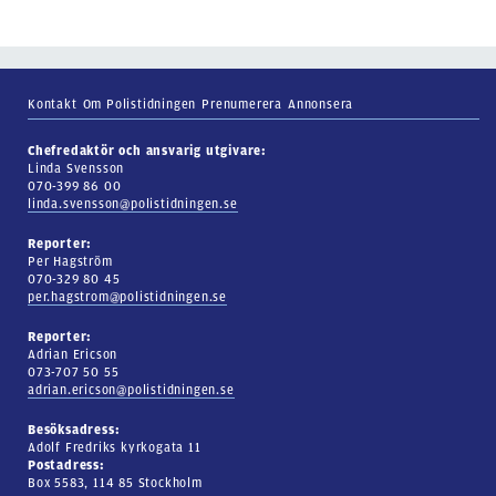
Kontakt
Om Polistidningen
Prenumerera
Annonsera
Chefredaktör och ansvarig utgivare:
Linda Svensson
070-399 86 00
linda.svensson@polistidningen.se
Reporter:
Per Hagström
070-329 80 45
per.hagstrom@polistidningen.se
Reporter:
Adrian Ericson
073-707 50 55
adrian.ericson@polistidningen.se
Besöksadress:
Adolf Fredriks kyrkogata 11
Postadress:
Box 5583, 114 85 Stockholm