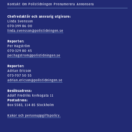
Kontakt
Om Polistidningen
Prenumerera
Annonsera
Chefredaktör och ansvarig utgivare:
Linda Svensson
070-399 86 00
linda.svensson@polistidningen.se
Reporter:
Per Hagström
070-329 80 45
per.hagstrom@polistidningen.se
Reporter:
Adrian Ericson
073-707 50 55
adrian.ericson@polistidningen.se
Besöksadress:
Adolf Fredriks kyrkogata 11
Postadress:
Box 5583, 114 85 Stockholm
Kakor och personuppgiftspolicy.