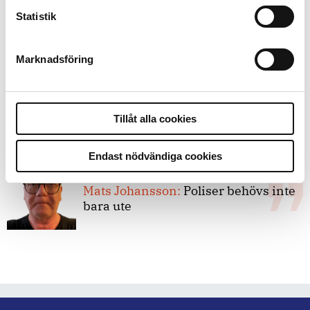
8 juli 2026
Statistik
Replik:
Det är inte evidenskrav som
bakbinder polisen
Marknadsföring
7 juli 2026
Debatt:
Med för höga krav på evidens
Tillåt alla cookies
kan polisen inte göra något alls
Endast nödvändiga cookies
15 juni 2026
Mats Johansson:
Poliser behövs inte
bara ute