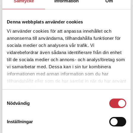
Samtycke
Information
Om
– nu ska han lära sig grunderna
Denna webbplats använder cookies
4 juni 2026
Vi använder cookies för att anpassa innehållet och
Polisregionen erkänner fel: ”Kommer
annonserna till användarna, tillhandahålla funktioner för
att rättas till”
sociala medier och analysera vår trafik. Vi
vidarebefordrar även sådana identifierare från din enhet
till de sociala medier och annons- och analysföretag som
vi samarbetar med. Dessa kan i sin tur kombinera
informationen med annan information som du har
Debatt
tillhandahållit eller som de har samlat in när du har använt
deras tjänster.
9 juli 2026
Samtyckesval
Slutreplik:
Det handlar om
Nödvändig
kunskapsstyrning – inte om
forskarnas motiv
Inställningar