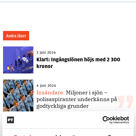
Andra läser
3 juni 2026
Klart: Ingångslönen höjs med 2 300
kronor
4 juni 2026
Insändare:
Miljoner i sjön –
polisaspiranter underkänns på
godtyckliga grunder
1 juni 2026
Jens Mårtensson:
Snart 20 år i tjänst