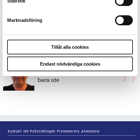
Statistik
bakbinder polisen
Marknadsföring
7 juli 2026
Debatt:
Med för höga krav på evidens
kan polisen inte göra något alls
Tillåt alla cookies
Endast nödvändiga cookies
15 juni 2026
Mats Johansson:
Poliser behövs inte
bara ute
Kontakt
Om Polistidningen
Prenumerera
Annonsera