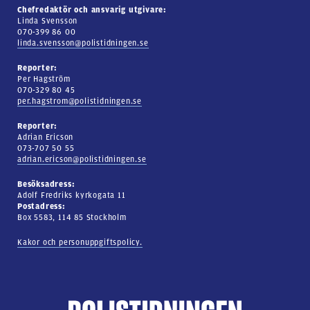
Chefredaktör och ansvarig utgivare:
Linda Svensson
070-399 86 00
linda.svensson@polistidningen.se
Reporter:
Per Hagström
070-329 80 45
per.hagstrom@polistidningen.se
Reporter:
Adrian Ericson
073-707 50 55
adrian.ericson@polistidningen.se
Besöksadress:
Adolf Fredriks kyrkogata 11
Postadress:
Box 5583, 114 85 Stockholm
Kakor och personuppgiftspolicy.