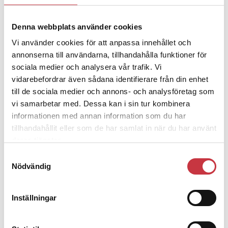
Denna webbplats använder cookies
4 juni 2026
Polisregionen erkänner fel: ”Kommer
Vi använder cookies för att anpassa innehållet och
att rättas till”
annonserna till användarna, tillhandahålla funktioner för
sociala medier och analysera vår trafik. Vi
vidarebefordrar även sådana identifierare från din enhet
till de sociala medier och annons- och analysföretag som
vi samarbetar med. Dessa kan i sin tur kombinera
Debatt
informationen med annan information som du har
tillhandahållit eller som de har samlat in när du har använt
deras tjänster.
9 juli 2026
Slutreplik:
Det handlar om
Samtyckesval
kunskapsstyrning – inte om
Nödvändig
forskarnas motiv
Inställningar
8 juli 2026
Replik:
Det är inte evidenskrav som