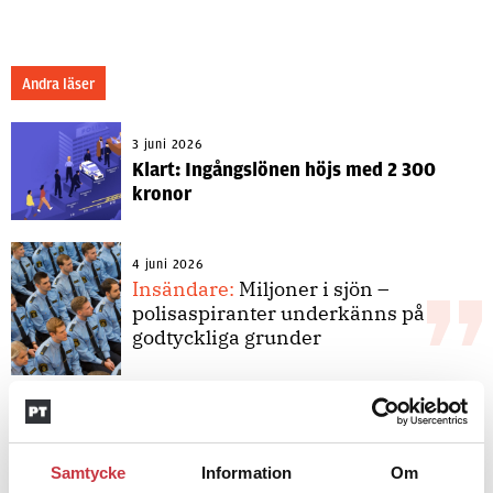
Andra läser
3 juni 2026
Klart: Ingångslönen höjs med 2 300
kronor
4 juni 2026
Insändare:
Miljoner i sjön –
polisaspiranter underkänns på
godtyckliga grunder
1 juni 2026
Jens Mårtensson:
Snart 20 år i tjänst
– nu ska han lära sig grunderna
Samtycke
Information
Om