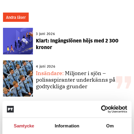
Andra läser
3 juni 2026
Klart: Ingångslönen höjs med 2 300
kronor
4 juni 2026
Insändare:
Miljoner i sjön –
polisaspiranter underkänns på
godtyckliga grunder
1 juni 2026
Jens Mårtensson:
Snart 20 år i tjänst
– nu ska han lära sig grunderna
Samtycke
Information
Om