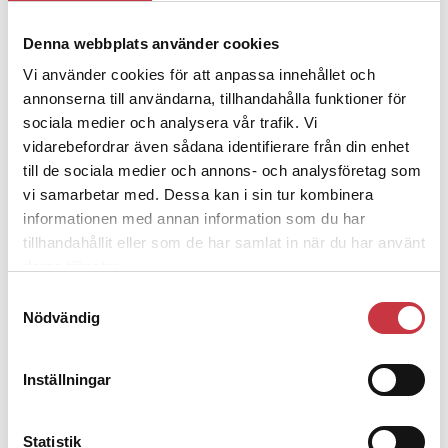
4 juni 2026
Denna webbplats använder cookies
Polisregionen erkänner fel: ”Kommer
Vi använder cookies för att anpassa innehållet och
att rättas till”
annonserna till användarna, tillhandahålla funktioner för
sociala medier och analysera vår trafik. Vi
vidarebefordrar även sådana identifierare från din enhet
till de sociala medier och annons- och analysföretag som
vi samarbetar med. Dessa kan i sin tur kombinera
Debatt
informationen med annan information som du har
tillhandahållit eller som de har samlat in när du har använt
9 juli 2026
deras tjänster.
Slutreplik:
Det handlar om
Samtyckesval
kunskapsstyrning – inte om
Nödvändig
forskarnas motiv
Inställningar
8 juli 2026
Replik:
Det är inte evidenskrav som
Statistik
bakbinder polisen