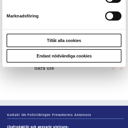
Marknadsföring
7 juli 2026
Debatt:
Med för höga krav på evidens
kan polisen inte göra något alls
Tillåt alla cookies
15 juni 2026
Endast nödvändiga cookies
Mats Johansson:
Poliser behövs inte
bara ute
Kontakt
Om Polistidningen
Prenumerera
Annonsera
Chefredaktör och ansvarig utgivare: