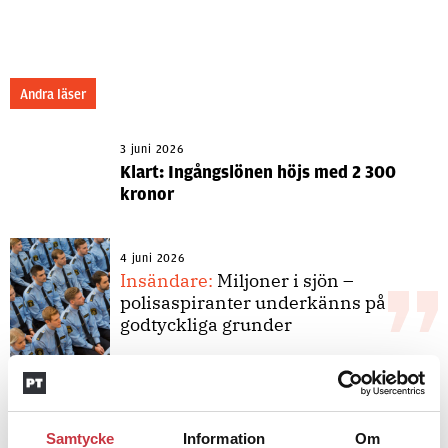
Andra läser
3 juni 2026
Klart: Ingångslönen höjs med 2 300
kronor
4 juni 2026
Insändare:
Miljoner i sjön –
polisaspiranter underkänns på
godtyckliga grunder
1 juni 2026
Jens Mårtensson:
Snart 20 år i tjänst
Samtycke
Information
Om
– nu ska han lära sig grunderna