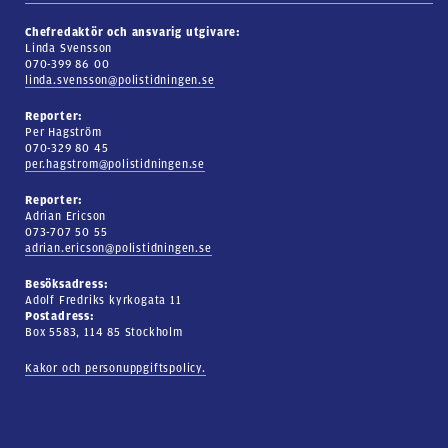
Chefredaktör och ansvarig utgivare:
Linda Svensson
070-399 86 00
linda.svensson@polistidningen.se
Reporter:
Per Hagström
070-329 80 45
per.hagstrom@polistidningen.se
Reporter:
Adrian Ericson
073-707 50 55
adrian.ericson@polistidningen.se
Besöksadress:
Adolf Fredriks kyrkogata 11
Postadress:
Box 5583, 114 85 Stockholm
Kakor och personuppgiftspolicy.