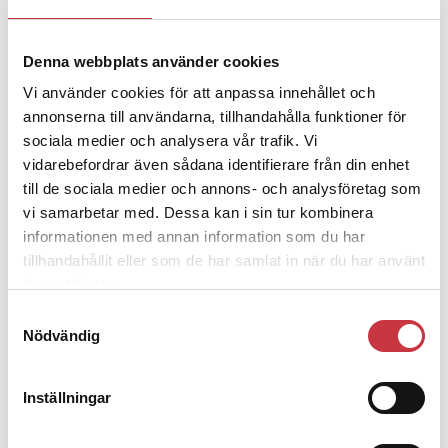
Denna webbplats använder cookies
4 juni 2026
Polisregionen erkänner fel: ”Kommer
Vi använder cookies för att anpassa innehållet och
att rättas till”
annonserna till användarna, tillhandahålla funktioner för
sociala medier och analysera vår trafik. Vi
vidarebefordrar även sådana identifierare från din enhet
till de sociala medier och annons- och analysföretag som
vi samarbetar med. Dessa kan i sin tur kombinera
informationen med annan information som du har
Debatt
tillhandahållit eller som de har samlat in när du har använt
deras tjänster.
9 juli 2026
Samtyckesval
Slutreplik:
Det handlar om
Nödvändig
kunskapsstyrning – inte om
forskarnas motiv
Inställningar
8 juli 2026