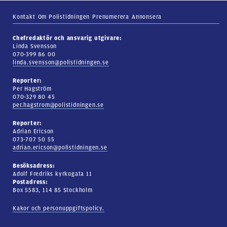
Kontakt
Om Polistidningen
Prenumerera
Annonsera
Chefredaktör och ansvarig utgivare:
Linda Svensson
070-399 86 00
linda.svensson@polistidningen.se
Reporter:
Per Hagström
070-329 80 45
per.hagstrom@polistidningen.se
Reporter:
Adrian Ericson
073-707 50 55
adrian.ericson@polistidningen.se
Besöksadress:
Adolf Fredriks kyrkogata 11
Postadress:
Box 5583, 114 85 Stockholm
Kakor och personuppgiftspolicy.