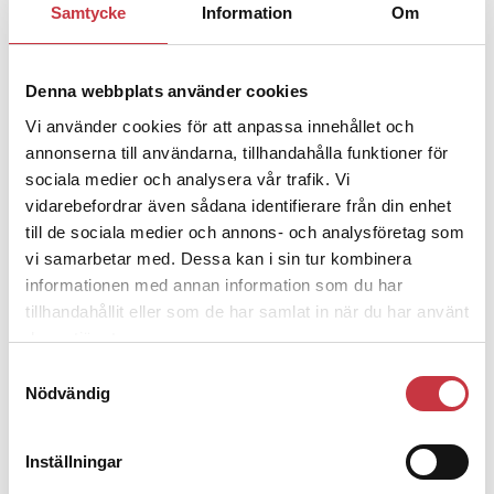
Samtycke
Information
Om
Jens Mårtensson:
Snart 20 år i tjänst
– nu ska han lära sig grunderna
Denna webbplats använder cookies
Vi använder cookies för att anpassa innehållet och
4 juni 2026
Polisregionen erkänner fel: ”Kommer
annonserna till användarna, tillhandahålla funktioner för
att rättas till”
sociala medier och analysera vår trafik. Vi
vidarebefordrar även sådana identifierare från din enhet
till de sociala medier och annons- och analysföretag som
vi samarbetar med. Dessa kan i sin tur kombinera
informationen med annan information som du har
tillhandahållit eller som de har samlat in när du har använt
Debatt
deras tjänster.
Samtyckesval
9 juli 2026
Nödvändig
Slutreplik:
Det handlar om
kunskapsstyrning – inte om
forskarnas motiv
Inställningar