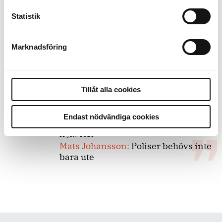
Statistik
8 juli 2026
Replik:
Det är inte evidenskrav som
bakbinder polisen
Marknadsföring
7 juli 2026
Debatt:
Med för höga krav på evidens
Tillåt alla cookies
kan polisen inte göra något alls
Endast nödvändiga cookies
15 juni 2026
Mats Johansson:
Poliser behövs inte
bara ute