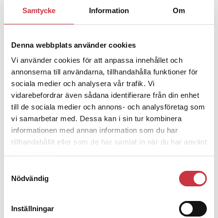
1 juni 2026
Samtycke
Information
Om
Jens Mårtensson:
Snart 20 år i tjänst
– nu ska han lära sig grunderna
Denna webbplats använder cookies
Vi använder cookies för att anpassa innehållet och
4 juni 2026
annonserna till användarna, tillhandahålla funktioner för
Polisregionen erkänner fel: ”Kommer
sociala medier och analysera vår trafik. Vi
att rättas till”
vidarebefordrar även sådana identifierare från din enhet
till de sociala medier och annons- och analysföretag som
vi samarbetar med. Dessa kan i sin tur kombinera
informationen med annan information som du har
tillhandahållit eller som de har samlat in när du har använt
Debatt
deras tjänster.
Samtyckesval
9 juli 2026
Nödvändig
Slutreplik:
Det handlar om
kunskapsstyrning – inte om
forskarnas motiv
Inställningar