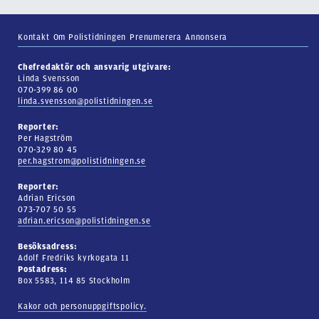
Kontakt
Om Polistidningen
Prenumerera
Annonsera
Chefredaktör och ansvarig utgivare:
Linda Svensson
070-399 86 00
linda.svensson@polistidningen.se
Reporter:
Per Hagström
070-329 80 45
per.hagstrom@polistidningen.se
Reporter:
Adrian Ericson
073-707 50 55
adrian.ericson@polistidningen.se
Besöksadress:
Adolf Fredriks kyrkogata 11
Postadress:
Box 5583, 114 85 Stockholm
Kakor och personuppgiftspolicy.