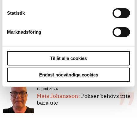
Statistik
8 juli 2026
Replik:
Det är inte evidenskrav som
bakbinder polisen
Marknadsföring
7 juli 2026
Tillåt alla cookies
Debatt:
Med för höga krav på evidens
kan polisen inte göra något alls
Endast nödvändiga cookies
15 juni 2026
Mats Johansson:
Poliser behövs inte
bara ute