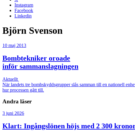
Vi använder cookies för att a
Instagram
och analysera vår trafik. Vi 
Facebook
Linkedin
analysföretag som vi samarb
tillhandahållit eller som de h
Björn Svenson
Samtyckesval
10 maj 2013
Nödvändig
Bombtekniker oroade
inför sammanslagningen
Aktuellt
När landets tre bombskyddsgrupper slås samman till en nationell enhet
hur processen gått till.
Andra läser
3 juni 2026
Klart: Ingångslönen höjs med 2 300 krono