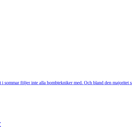
npassa innehållet och annonserna till användarna, tillhandahålla 
vidarebefordrar även sådana identifierare från din enhet till de s
etar med. Dessa kan i sin tur kombinera informationen med ann
ar samlat in när du har använt deras tjänster.
Inställningar
Statistik
Endast nödvändiga cookies
 i sommar följer inte alla bombtekniker med. Och bland den majoritet so
r