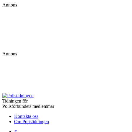
Annons
Annons
Tidningen för
Samtycke
Polisförbundets medlemmar
Kontakta oss
Om Polistidningen
Denna webbplats använder 
X