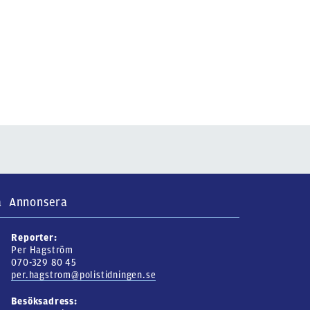
a
Annonsera
Reporter:
Per Hagström
070-329 80 45
per.hagstrom@polistidningen.se
Besöksadress: