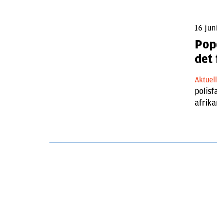
16 jun
Popc
det 
Aktuel
polisf
afrika