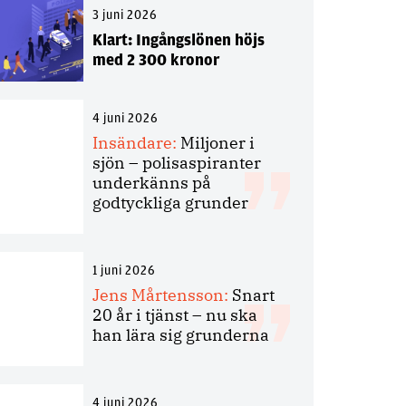
3 juni 2026
Klart: Ingångslönen höjs
med 2 300 kronor
4 juni 2026
Insändare:
Miljoner i
sjön – polisaspiranter
underkänns på
godtyckliga grunder
1 juni 2026
Jens Mårtensson:
Snart
20 år i tjänst – nu ska
han lära sig grunderna
4 juni 2026