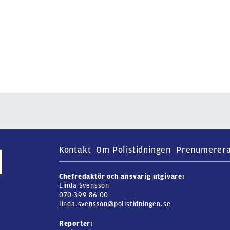
Kontakt
Om Polistidningen
Prenumerer
Chefredaktör och ansvarig utgivare:
Linda Svensson
070-399 86 00
linda.svensson@polistidningen.se
Reporter: