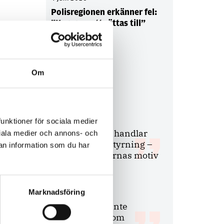
Polisregionen erkänner fel:
”Kommer att rättas till”
Om
Debatt
9 juli 2026
funktioner för sociala medier
Slutreplik:
Det handlar
ociala medier och annons- och
om kunskapsstyrning –
an information som du har
inte om forskarnas motiv
Marknadsföring
8 juli 2026
Replik:
Det är inte
evidenskrav som