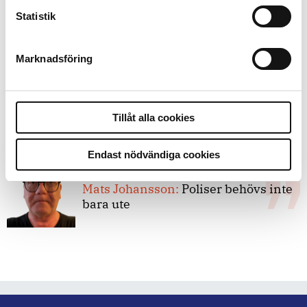
8 juli 2026
Statistik
Replik:
Det är inte evidenskrav som
bakbinder polisen
Marknadsföring
7 juli 2026
Debatt:
Med för höga krav på evidens
Tillåt alla cookies
kan polisen inte göra något alls
Endast nödvändiga cookies
15 juni 2026
Mats Johansson:
Poliser behövs inte
bara ute