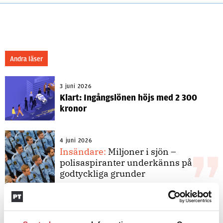
Andra läser
3 juni 2026
Klart: Ingångslönen höjs med 2 300
kronor
4 juni 2026
Insändare:
Miljoner i sjön –
polisaspiranter underkänns på
godtyckliga grunder
1 juni 2026
Jens Mårtensson:
Snart 20 år i tjänst