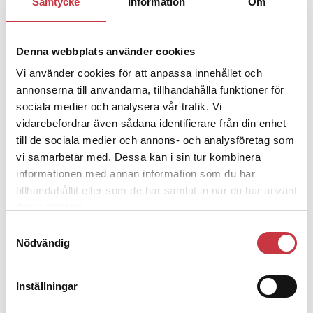
Samtycke
Information
Om
– nu ska han lära sig grunderna
Denna webbplats använder cookies
4 juni 2026
Vi använder cookies för att anpassa innehållet och
Polisregionen erkänner fel: ”Kommer
annonserna till användarna, tillhandahålla funktioner för
att rättas till”
sociala medier och analysera vår trafik. Vi
vidarebefordrar även sådana identifierare från din enhet
till de sociala medier och annons- och analysföretag som
vi samarbetar med. Dessa kan i sin tur kombinera
informationen med annan information som du har
Debatt
tillhandahållit eller som de har samlat in när du har använt
deras tjänster.
9 juli 2026
Samtyckesval
Slutreplik:
Det handlar om
Nödvändig
kunskapsstyrning – inte om
forskarnas motiv
Inställningar