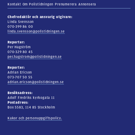
Kontakt
Om Polistidningen
Prenumerera
Annonsera
Chefredaktör och ansvarig utgivare:
Linda Svensson
070-399 86 00
linda.svensson@polistidningen.se
Reporter:
Per Hagström
070-329 80 45
per.hagstrom@polistidningen.se
Reporter:
Adrian Ericson
073-707 50 55
adrian.ericson@polistidningen.se
Besöksadress:
Adolf Fredriks kyrkogata 11
Postadress:
Box 5583, 114 85 Stockholm
Kakor och personuppgiftspolicy.