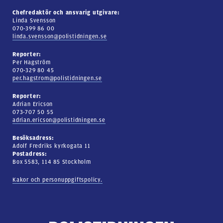
Chefredaktör och ansvarig utgivare:
Linda Svensson
070-399 86 00
linda.svensson@polistidningen.se
Reporter:
Per Hagström
070-329 80 45
per.hagstrom@polistidningen.se
Reporter:
Adrian Ericson
073-707 50 55
adrian.ericson@polistidningen.se
Besöksadress:
Adolf Fredriks kyrkogata 11
Postadress:
Box 5583, 114 85 Stockholm
Kakor och personuppgiftspolicy.