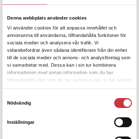
Denna webbplats använder cookies
4 juni 2026
Polisregionen erkänner fel: ”Kommer
Vi använder cookies för att anpassa innehållet och
att rättas till”
annonserna till användarna, tillhandahålla funktioner för
sociala medier och analysera vår trafik. Vi
vidarebefordrar även sådana identifierare från din enhet
till de sociala medier och annons- och analysföretag som
vi samarbetar med. Dessa kan i sin tur kombinera
informationen med annan information som du har
Debatt
tillhandahållit eller som de har samlat in när du har använt
deras tjänster.
9 juli 2026
Slutreplik:
Det handlar om
Samtyckesval
Nödvändig
kunskapsstyrning – inte om
forskarnas motiv
Inställningar
8 juli 2026