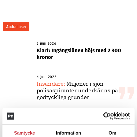
Andra läser
3 juni 2026
Klart: Ingångslönen höjs med 2 300
kronor
4 juni 2026
Insändare:
Miljoner i sjön –
polisaspiranter underkänns på
godtyckliga grunder
1 juni 2026
Jens Mårtensson:
Snart 20 år i tjänst
– nu ska han lära sig grunderna
Samtycke
Information
Om