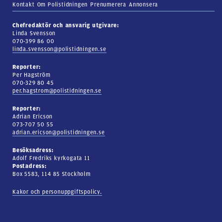
Kontakt
Om Polistidningen
Prenumerera
Annonsera
Chefredaktör och ansvarig utgivare:
Linda Svensson
070-399 86 00
linda.svensson@polistidningen.se
Reporter:
Per Hagström
070-329 80 45
per.hagstrom@polistidningen.se
Reporter:
Adrian Ericson
073-707 50 55
adrian.ericson@polistidningen.se
Besöksadress:
Adolf Fredriks kyrkogata 11
Postadress:
Box 5583, 114 85 Stockholm
Kakor och personuppgiftspolicy.