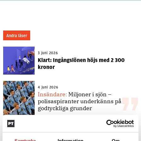
Andra läser
3 juni 2026
Klart: Ingångslönen höjs med 2 300
kronor
4 juni 2026
Insändare:
Miljoner i sjön –
polisaspiranter underkänns på
godtyckliga grunder
1 juni 2026
Jens Mårtensson:
Snart 20 år i tjänst
Samtycke
Information
Om