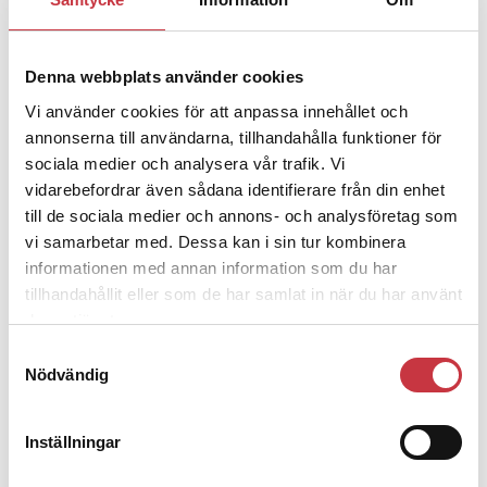
– nu ska han lära sig grunderna
Denna webbplats använder cookies
4 juni 2026
Vi använder cookies för att anpassa innehållet och
Polisregionen erkänner fel: ”Kommer
annonserna till användarna, tillhandahålla funktioner för
att rättas till”
sociala medier och analysera vår trafik. Vi
vidarebefordrar även sådana identifierare från din enhet
till de sociala medier och annons- och analysföretag som
vi samarbetar med. Dessa kan i sin tur kombinera
informationen med annan information som du har
Debatt
tillhandahållit eller som de har samlat in när du har använt
deras tjänster.
9 juli 2026
Samtyckesval
Slutreplik:
Det handlar om
Nödvändig
kunskapsstyrning – inte om
forskarnas motiv
Inställningar