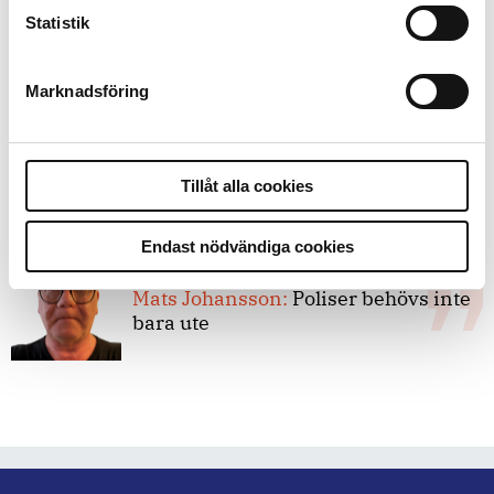
8 juli 2026
Statistik
Replik:
Det är inte evidenskrav som
bakbinder polisen
Marknadsföring
7 juli 2026
Debatt:
Med för höga krav på evidens
Tillåt alla cookies
kan polisen inte göra något alls
Endast nödvändiga cookies
15 juni 2026
Mats Johansson:
Poliser behövs inte
bara ute