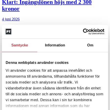
Klart: Ingångslönen höjs med 2 300
kronor
4 juni 2026
Insändare:
Miljoner i sjön –
polisaspiranter underkänns på
godtyckliga grunder
Samtycke
Information
Om
1 juni 2026
Jens Mårtensson:
Snart 20 år i tjänst – nu
Denna webbplats använder cookies
ska han lära sig grunderna
Vi använder cookies för att anpassa innehållet och
annonserna till användarna, tillhandahålla funktioner för
4 juni 2026
sociala medier och analysera vår trafik. Vi
vidarebefordrar även sådana identifierare från din enhet
Polisregionen erkänner fel: ”Kommer att
till de sociala medier och annons- och analysföretag som
rättas till”
vi samarbetar med. Dessa kan i sin tur kombinera
informationen med annan information som du har
Mobilannons