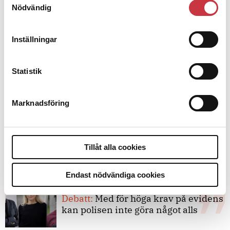
Nödvändig
Debatt
Inställningar
9 juli 2026
Slutreplik:
Det handlar om
Statistik
kunskapsstyrning – inte om
forskarnas motiv
Marknadsföring
8 juli 2026
Replik:
Det är inte evidenskrav som
Tillåt alla cookies
bakbinder polisen
Endast nödvändiga cookies
7 juli 2026
Debatt:
Med för höga krav på evidens
kan polisen inte göra något alls