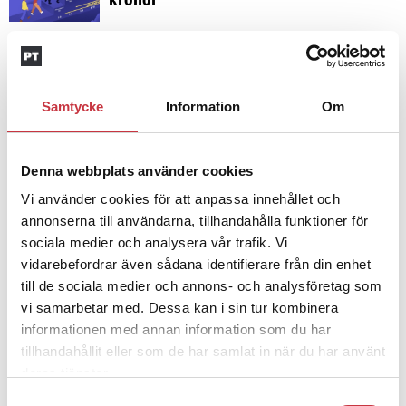
kronor
4 juni 2026
Insändare:
Miljoner i sjön –
polisaspiranter underkänns på
Samtycke
Information
Om
godtyckliga grunder
Denna webbplats använder cookies
1 juni 2026
Vi använder cookies för att anpassa innehållet och
Jens Mårtensson:
Snart 20 år i tjänst
annonserna till användarna, tillhandahålla funktioner för
– nu ska han lära sig grunderna
sociala medier och analysera vår trafik. Vi
vidarebefordrar även sådana identifierare från din enhet
till de sociala medier och annons- och analysföretag som
4 juni 2026
vi samarbetar med. Dessa kan i sin tur kombinera
Polisregionen erkänner fel: ”Kommer
informationen med annan information som du har
att rättas till”
tillhandahållit eller som de har samlat in när du har använt
deras tjänster.
Samtyckesval