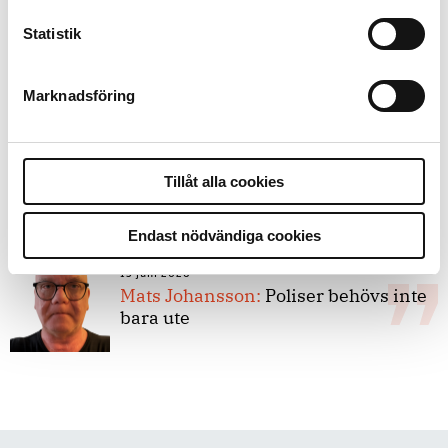
Statistik
8 juli 2026
Replik:
Det är inte evidenskrav som
bakbinder polisen
Marknadsföring
7 juli 2026
Debatt:
Med för höga krav på evidens
Tillåt alla cookies
kan polisen inte göra något alls
Endast nödvändiga cookies
15 juni 2026
Mats Johansson:
Poliser behövs inte
bara ute