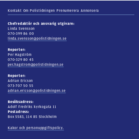
Kontakt
Om Polistidningen
Prenumerera
Annonsera
Chefredaktör och ansvarig utgivare:
Linda Svensson
070-399 86 00
linda.svensson@polistidningen.se
Reporter:
Per Hagström
070-329 80 45
per.hagstrom@polistidningen.se
Reporter:
Adrian Ericson
073-707 50 55
adrian.ericson@polistidningen.se
Besöksadress:
Adolf Fredriks kyrkogata 11
Postadress:
Box 5583, 114 85 Stockholm
Kakor och personuppgiftspolicy.