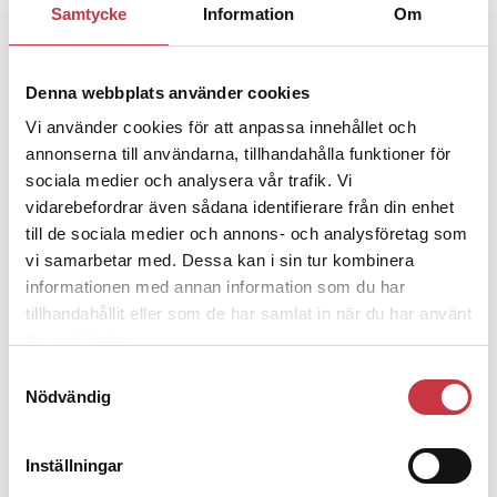
Samtycke
Information
Om
Jens Mårtensson:
Snart 20 år i tjänst
– nu ska han lära sig grunderna
Denna webbplats använder cookies
Vi använder cookies för att anpassa innehållet och
4 juni 2026
Polisregionen erkänner fel: ”Kommer
annonserna till användarna, tillhandahålla funktioner för
att rättas till”
sociala medier och analysera vår trafik. Vi
vidarebefordrar även sådana identifierare från din enhet
till de sociala medier och annons- och analysföretag som
vi samarbetar med. Dessa kan i sin tur kombinera
informationen med annan information som du har
tillhandahållit eller som de har samlat in när du har använt
Debatt
deras tjänster.
Samtyckesval
9 juli 2026
Nödvändig
Slutreplik:
Det handlar om
kunskapsstyrning – inte om
forskarnas motiv
Inställningar